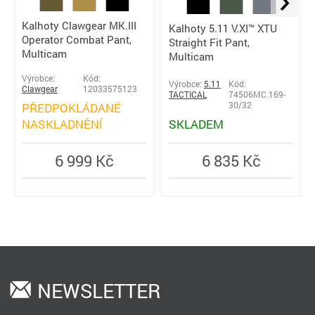
Kalhoty Clawgear MK.III
Kalhoty 5.11 V.XI™ XTU
Operator Combat Pant,
Straight Fit Pant,
Multicam
Multicam
Výrobce:
Kód:
Výrobce:
5.11
Kód:
Clawgear
12033575123
TACTICAL
74506MC.169-
PŘEDPOKLÁDANÉ
30/32
NASKLADNĚNÍ
SKLADEM
6 999 Kč
6 835 Kč
NEWSLETTER