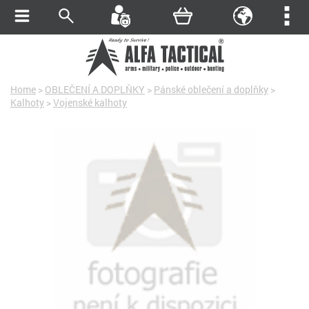
Home
>
OBLEČENÍ A DOPLŇKY
>
Pánské oblečení a doplňky
>
Kalhoty
>
Vojenské kalhoty