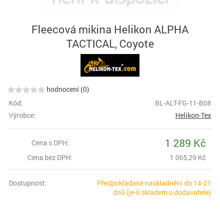
Fleecová mikina Helikon ALPHA
TACTICAL, Coyote
hodnocení (0)
Kód:
BL-ALT-FG-11-B08
Výrobce:
Helikon-Tex
1 289 Kč
Cena s DPH:
Cena bez DPH:
1 065,29 Kč
Dostupnost:
Předpokládané naskladnění do 14-21
dnů (je-li skladem u dodavatele)