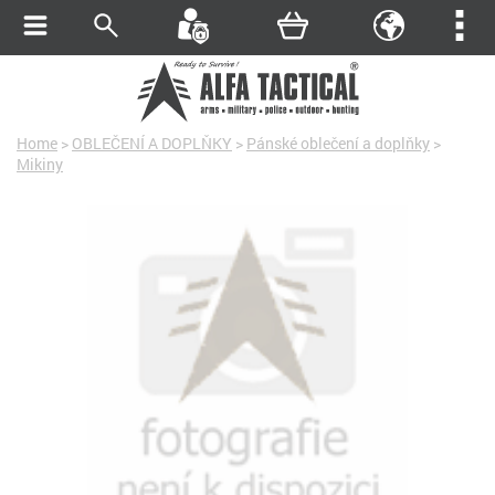
Home
>
OBLEČENÍ A DOPLŇKY
>
Pánské oblečení a doplňky
>
Mikiny