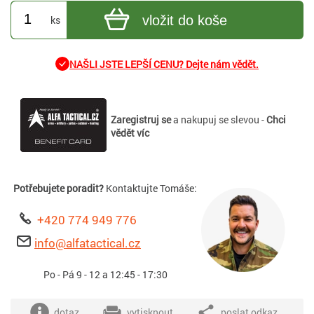
vložit do koše
ks
NAŠLI JSTE LEPŠÍ CENU? Dejte nám vědět.
Zaregistruj se
a nakupuj se slevou -
Chci
vědět víc
Potřebujete poradit?
Kontaktujte Tomáše:
+420 774 949 776
info@alfatactical.cz
Po - Pá 9 - 12 a 12:45 - 17:30
dotaz
vytisknout
poslat odkaz