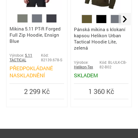
Mikina 5.11 PT-R Forged
Pánská mikina s klokaní
Full Zip Hoodie, Ensign
kapsou Helikon Urban
Blue
Tactical Hoodie Lite,
zelená
Výrobce:
5.11
Kód:
TACTICAL
82139.678-S
Výrobce:
Kód: BL-ULK-CB-
PŘEDPOKLÁDANÉ
Helikon-Tex
82-B02
NASKLADNĚNÍ
SKLADEM
2 299 Kč
1 360 Kč