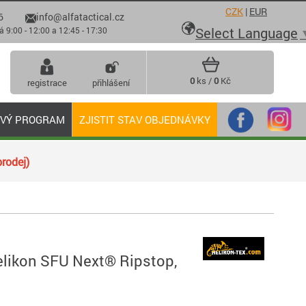
CZK
|
EUR
6
info@alfatactical.cz

Select Language
 - 12:00 a 12:45 - 17:30
0
ks /
0
Kč
registrace
přihlášení
OVÝ PROGRAM
ZJISTIT STAV OBJEDNÁVKY
rodej)
elikon SFU Next® Ripstop,