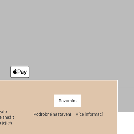
Rozumím
valo
Podrobné nastavení
Více informací
e snažit
 jejich