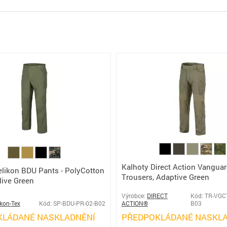
Kalhoty Direct Action Vangua
elikon BDU Pants - PolyCotton
Trousers, Adaptive Green
live Green
Výrobce:
DIRECT
Kód: TR-VGC
ikon-Tex
Kód: SP-BDU-PR-02-B02
ACTION®
B03
KLÁDANÉ NASKLADNĚNÍ
PŘEDPOKLÁDANÉ NASKLA