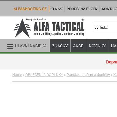
ALFASHOOTING.CZ
O NÁS
PRODEJNA PLZEŇ
KONTAK
HLAVNÍ NABÍDKA
ZNAČKY
AKCE
NOVINKY
NÁ
Dopra
Home
>
OBLEČENÍ A DOPLŇKY
>
Pánské oblečení a doplňky
>
Ka