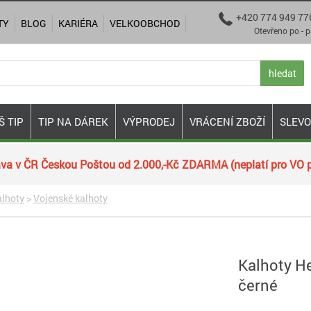
+420 774 949 77

TY
BLOG
KARIÉRA
VELKOOBCHOD
Otevřeno po - pá 9:00
hledat
Š TIP
TIP NA DÁREK
VÝPRODEJ
VRÁCENÍ ZBOŽÍ
SLEV
va v ČR Českou Poštou od 2.000,-Kč ZDARMA (neplatí pro VO p
lhoty
>
Vojenské kalhoty
Kalhoty H
černé