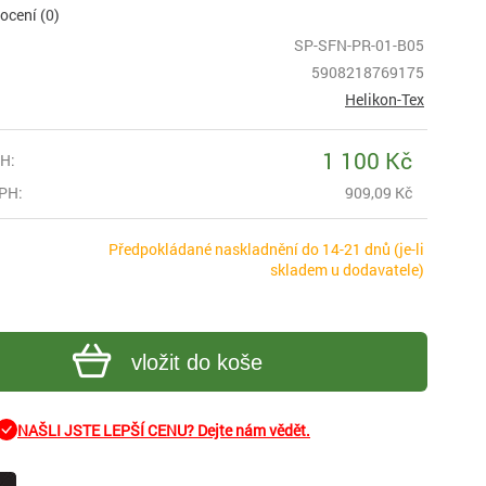
cení (0)
SP-SFN-PR-01-B05
5908218769175
Helikon-Tex
1 100 Kč
H:
PH:
909,09 Kč
Předpokládané naskladnění do 14-21 dnů (je-li
skladem u dodavatele)
vložit do koše
NAŠLI JSTE LEPŠÍ CENU? Dejte nám vědět.