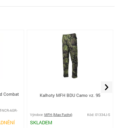
Kalh
rd Combat
Kalhoty MFH BDU Camo vz. 95
Stre
Gre
T-NCR-AGR-
Výrobce:
MFH (Max Fuchs)
Kód: 01334J-S
Výro
DNĚNÍ
SKLADEM
PŘ