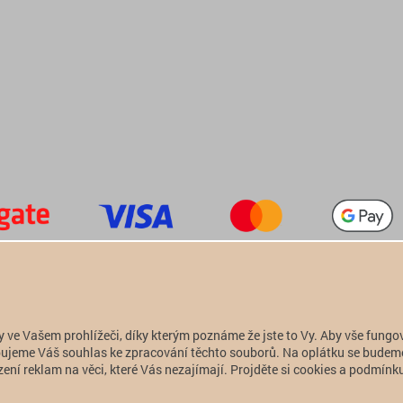
+420 774 949 776

info@alfatactical.cz

y ve Vašem prohlížeči, díky kterým poznáme že jste to Vy. Aby vše fungo
Copyright 2011 - 2026 alfatactical | vytvořeno
adSYSTEM
.
ebujeme Váš souhlas ke zpracování těchto souborů. Na oplátku se budem
ení reklam na věci, které Vás nezajímají. Projděte si cookies a podmínku