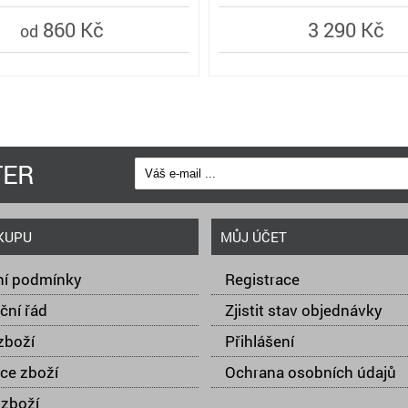
860 Kč
3 290 Kč
od
TER
KUPU
MŮJ ÚČET
í podmínky
Registrace
ční řád
Zjistit stav objednávky
zboží
Přihlášení
ce zboží
Ochrana osobních údajů
zboží