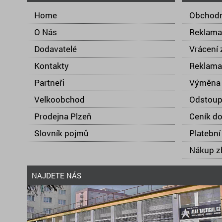
Home
Obchodn
O Nás
Reklama
Dodavatelé
Vrácení 
Kontakty
Reklama
Partneři
Výměna 
Velkoobchod
Odstoup
Prodejna Plzeň
Ceník d
Slovník pojmů
Platební
Nákup zb
NAJDETE NÁS