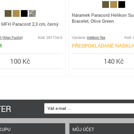
Náramek Paracord Helikon Sur
Bracelet, Olive Green
MFH Paracord 2,3 cm, černý
 (Max Fuchs)
Kód: 28173A-S
Výrobce:
Helikon-Tex
Kód: 
M
PŘEDPOKLÁDANÉ NASKLA
100 Kč
140 Kč
TER
KUPU
MŮJ ÚČET