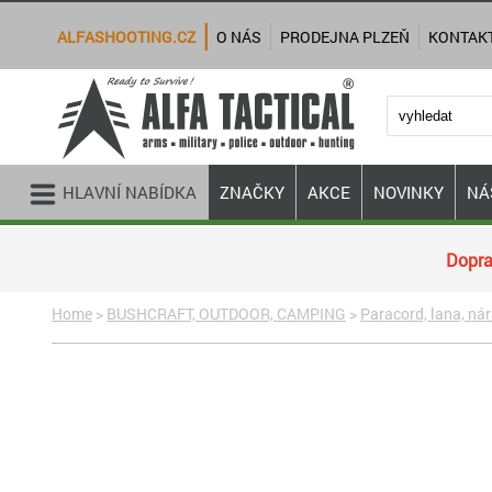
ALFASHOOTING.CZ
O NÁS
PRODEJNA PLZEŇ
KONTAK
HLAVNÍ NABÍDKA
ZNAČKY
AKCE
NOVINKY
NÁ
Dopra
Home
>
BUSHCRAFT, OUTDOOR, CAMPING
>
Paracord, lana, ná