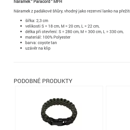
Náramek " Paracord " MFH
Náramek z padákové šňůry, vhodný jako rezervní lanko na přežití
šířka: 2,3 cm
velikosti S =
18 cm,
M
=
20 cm,
L =
22 cm,
délka
při
otevření:
S =
280 cm,
M
=
300
cm
, L
= 330
cm,
materiál: 100
% Polyester
barva: coyote tan
uzávěr na klip
PODOBNÉ PRODUKTY