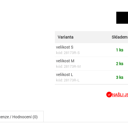
Varianta
Skladem
velikost S
1 ks
kód: 28173R-S
velikost M
2 ks
kód: 28173R-M
velikost L
3 ks
kód: 28173R-L
NAŠLI JS
enze / Hodnocení (0)