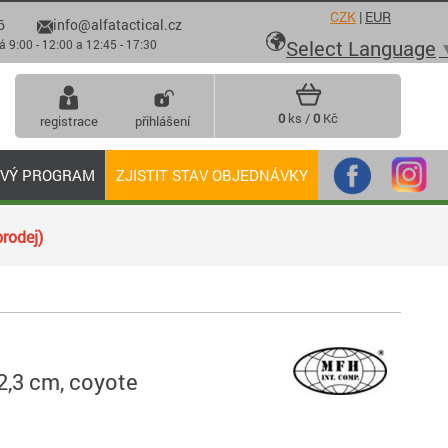
CZK
|
EUR
6
info@alfatactical.cz

Select Language
 - 12:00 a 12:45 - 17:30
0
ks /
0
Kč
registrace
přihlášení
OVÝ PROGRAM
ZJISTIT STAV OBJEDNÁVKY
rodej)
,3 cm, coyote