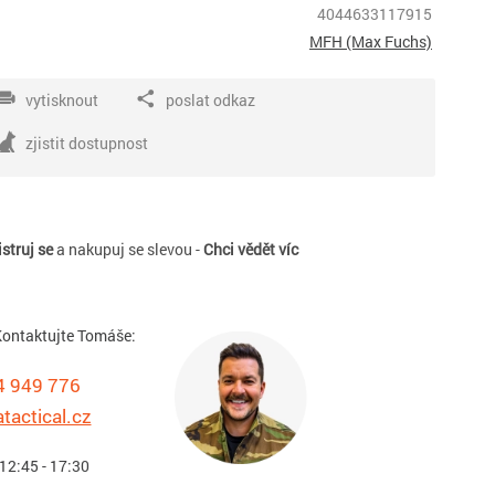
4044633117915
MFH (Max Fuchs)
vytisknout
poslat odkaz
zjistit dostupnost
struj se
a nakupuj se slevou -
Chci vědět víc
ontaktujte Tomáše:
4 949 776
tactical.cz
 12:45 - 17:30