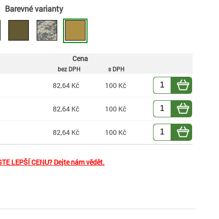
Barevné varianty
Cena
bez DPH
s DPH
82,64 Kč
100 Kč
82,64 Kč
100 Kč
82,64 Kč
100 Kč
TE LEPŠÍ CENU? Dejte nám vědět.