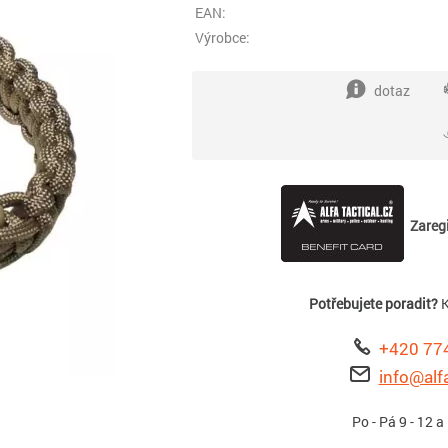
EAN:
Výrobce:
dotaz
Zaregi
Potřebujete poradit?
K
+420 77
info@alfa
Po - Pá 9 - 12 a