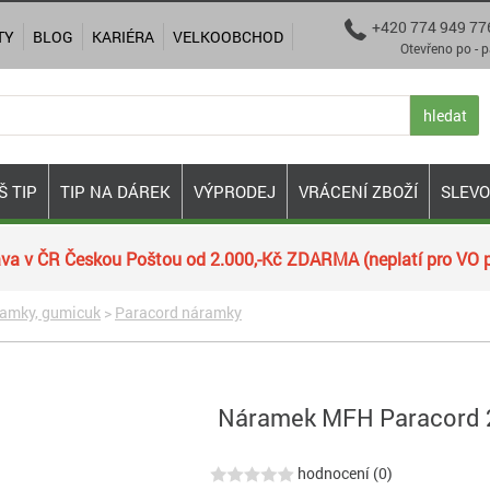
+420 774 949 77

TY
BLOG
KARIÉRA
VELKOOBCHOD
Otevřeno po - pá 9:00
hledat
Š TIP
TIP NA DÁREK
VÝPRODEJ
VRÁCENÍ ZBOŽÍ
SLEV
va v ČR Českou Poštou od 2.000,-Kč ZDARMA (neplatí pro VO p
ramky, gumicuk
>
Paracord náramky
Náramek MFH Paracord 2
hodnocení (0)