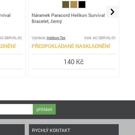
vival
Náramek Paracord Helikon Survival
Bracelet, černý
Ná
AC-SBR-NL-02
Výrobce:
Helikon-Tex
Kód: AC-SBR-NL-01
Výro
DNĚNÍ
PŘEDPOKLÁDANÉ NASKLADNĚNÍ
SK
140 Kč
přihlásit
RYCHLÝ KONTAKT