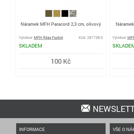
Náramek MFH Paracord 2,3 cm, olivový
Náramek 
Výrobce:
MFH (Max Fuchs)
Kód: 28173B-S
Výrobce:
MFH
SKLADEM
SKLADE
100 Kč
NEWSLET
INFORMACE
VŠE O NÁ