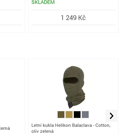
SKLADEM
SK
1 249 Kč
Elas
Letní kukla Helikon Balaclava - Cotton,
Mul
černá
oliv zelená