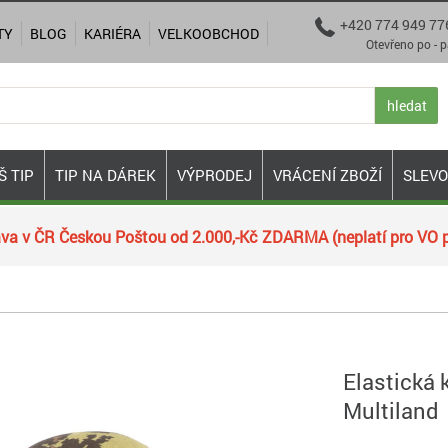
+420 774 949 77

TY
BLOG
KARIÉRA
VELKOOBCHOD
Otevřeno po - pá 9:00
hledat
Š TIP
TIP NA DÁREK
VÝPRODEJ
VRÁCENÍ ZBOŽÍ
SLEV
va v ČR Českou Poštou od 2.000,-Kč ZDARMA (neplatí pro VO p
Elastická 
Multiland