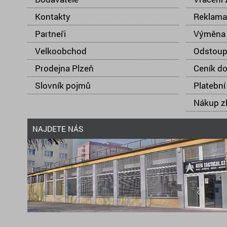
Kontakty
Reklama
Partneři
Výměna 
Velkoobchod
Odstoup
Prodejna Plzeň
Ceník d
Slovník pojmů
Platební
Nákup zb
NAJDETE NÁS