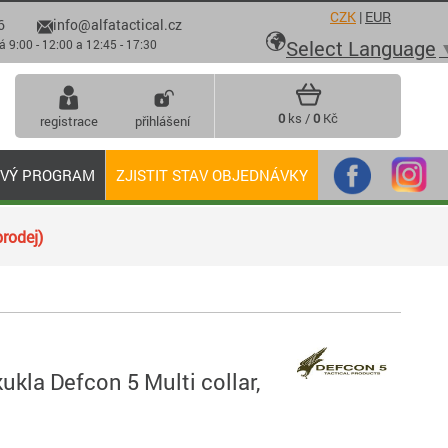
CZK
|
EUR
6
info@alfatactical.cz

Select Language
 - 12:00 a 12:45 - 17:30
0
ks /
0
Kč
registrace
přihlášení
OVÝ PROGRAM
ZJISTIT STAV OBJEDNÁVKY
rodej)
kukla Defcon 5 Multi collar,