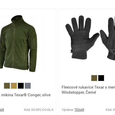
Fleecové rukavice Texar s m
Windstopper, Černé
 mikina Texar® Conger, olive
XAR
Kód: 03-GFC-CO-OL-S
Výrobce:
TEXAR
Kód: 0