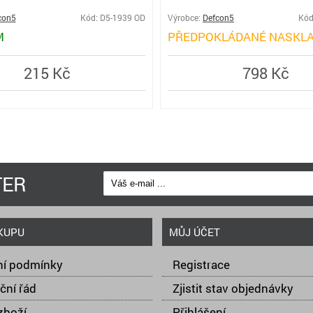
con5
Kód: D5-1939 OD
Výrobce:
Defcon5
Kód
M
PŘEDPOKLÁDANÉ NASKLA
215 Kč
798 Kč
TER
KUPU
MŮJ ÚČET
í podmínky
Registrace
ční řád
Zjistit stav objednávky
zboží
Přihlášení