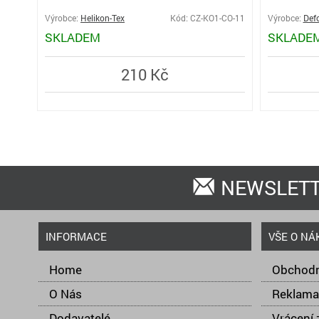
Výrobce:
Helikon-Tex
Kód: CZ-KO1-CO-11
Výrobce:
Def
SKLADEM
SKLADE
210 Kč
NEWSLET
INFORMACE
VŠE O NÁ
Home
Obchodn
O Nás
Reklama
Dodavatelé
Vrácení 