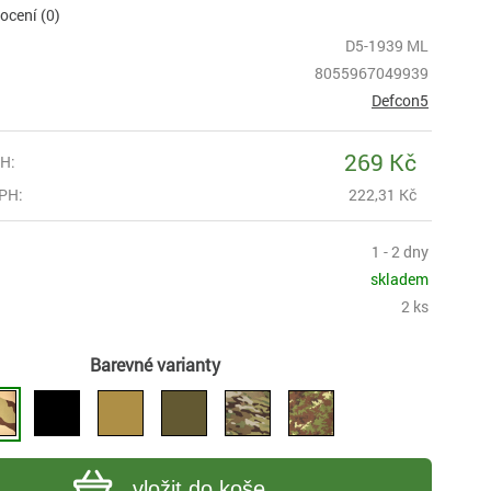
cení (0)
D5-1939 ML
8055967049939
Defcon5
269 Kč
H:
PH:
222,31 Kč
1 - 2 dny
skladem
2 ks
Barevné varianty
vložit do koše