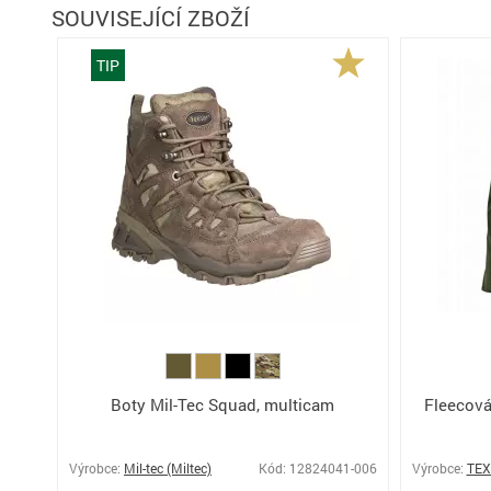
SOUVISEJÍCÍ ZBOŽÍ
TIP
Boty Mil-Tec Squad, multicam
Fleecová
Výrobce:
Mil-tec (Miltec)
Kód: 12824041-006
Výrobce:
TE