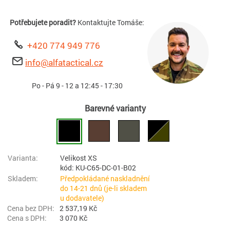
Potřebujete poradit?
Kontaktujte Tomáše:
+420 774 949 776
info@alfatactical.cz
Po - Pá 9 - 12 a 12:45 - 17:30
Barevné varianty
Velikost XS
kód: KU-C65-DC-01-B02
Předpokládané naskladnění
do 14-21 dnů (je-li skladem
u dodavatele)
2 537,19 Kč
3 070 Kč