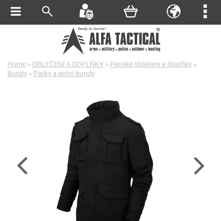
Home
>
OBLEČENÍ A DOPLŇKY
>
Pánské oblečení a doplňky
>
Bundy
>
Parky a polní bundy