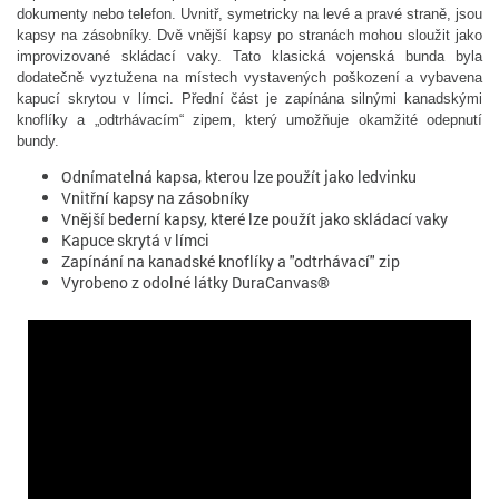
dokumenty nebo telefon. Uvnitř, symetricky na levé a pravé straně, jsou
kapsy na zásobníky. Dvě vnější kapsy po stranách mohou sloužit jako
improvizované skládací vaky. Tato klasická vojenská bunda byla
dodatečně vyztužena na místech vystavených poškození a vybavena
kapucí skrytou v límci. Přední část je zapínána silnými kanadskými
knoflíky a „odtrhávacím“ zipem, který umožňuje okamžité odepnutí
bundy.
Odnímatelná kapsa, kterou lze použít jako ledvinku
Vnitřní kapsy na zásobníky
Vnější bederní kapsy, které lze použít jako skládací vaky
Kapuce skrytá v límci
Zapínání na kanadské knoflíky a "odtrhávací" zip
Vyrobeno z odolné látky DuraCanvas®