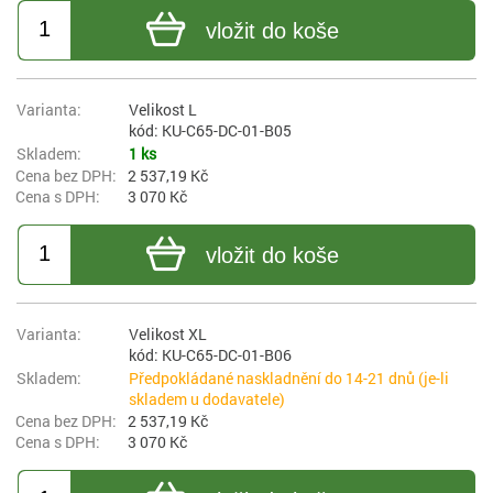
vložit do koše
Velikost L
kód: KU-C65-DC-01-B05
1 ks
2 537,19 Kč
3 070 Kč
vložit do koše
Velikost XL
kód: KU-C65-DC-01-B06
Předpokládané naskladnění do 14-21 dnů (je-li
skladem u dodavatele)
2 537,19 Kč
3 070 Kč