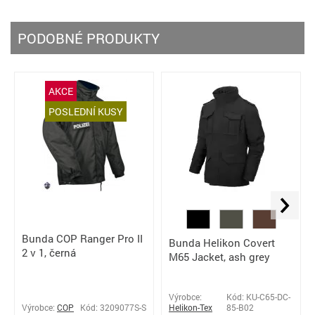
PODOBNÉ PRODUKTY
AKCE
POSLEDNÍ KUSY
Bunda COP Ranger Pro II
Bunda Helikon Covert
2 v 1, černá
M65 Jacket, ash grey
Výrobce:
Kód: KU-C65-DC-
Výrobce:
COP
Kód: 3209077S-S
Helikon-Tex
85-B02