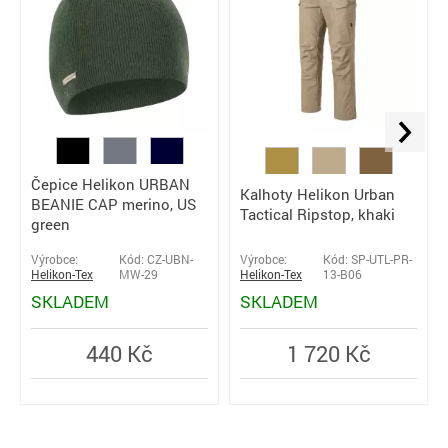
Čepice Helikon URBAN
Kalhoty Helikon Urban
BEANIE CAP merino, US
Tactical Ripstop, khaki
green
Výrobce:
Kód: CZ-UBN-
Výrobce:
Kód: SP-UTL-PR-
Helikon-Tex
MW-29
Helikon-Tex
13-B06
SKLADEM
SKLADEM
440 Kč
1 720 Kč