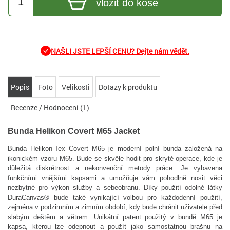
vložit do koše
NAŠLI JSTE LEPŠÍ CENU? Dejte nám vědět.
Popis
Foto
Velikosti
Dotazy k produktu
Recenze / Hodnocení (1)
Bunda Helikon Covert M65 Jacket
Bunda Helikon-Tex Covert M65 je moderní polní bunda založená na
ikonickém vzoru M65. Bude se skvěle hodit pro skryté operace, kde je
důležitá diskrétnost a nekonvenční metody práce. Je vybavena
funkčními vnějšími kapsami a umožňuje vám pohodlně nosit věci
nezbytné pro výkon služby a sebeobranu. Díky použití odolné látky
DuraCanvas® bude také vynikající volbou pro každodenní použití,
zejména v podzimním a zimním období, kdy bude chránit uživatele před
slabým deštěm a větrem. Unikátní patent použitý v bundě M65 je
kapsa, kterou lze odepnout a použít jako samostatnou brašnu na