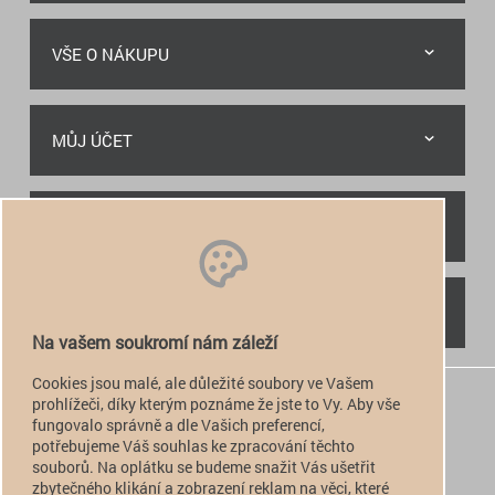
VŠE O NÁKUPU
MŮJ ÚČET
RYCHLÝ KONTAKT
NAJDETE NÁS
Na vašem soukromí nám záleží
Cookies jsou malé, ale důležité soubory ve Vašem
+420 774 949 776

prohlížeči, díky kterým poznáme že jste to Vy. Aby vše
fungovalo správně a dle Vašich preferencí,
info@alfatactical.cz

potřebujeme Váš souhlas ke zpracování těchto
souborů. Na oplátku se budeme snažit Vás ušetřit
zbytečného klikání a zobrazení reklam na věci, které