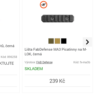
tů, černá
JK N
Lišta FabDefense MA3 Picatinny na M-
Lon
LOK, černá
Kód: 896258
KTUJTE
Výrobce:
FAB Defense
Kód: fx-ma3b
Výro
SKLADEM
SK
239 Kč