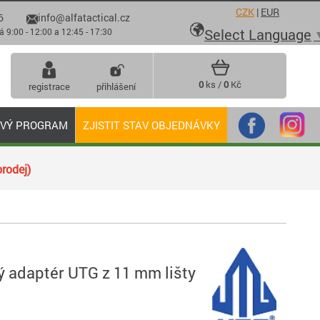
CZK
|
EUR
6
info@alfatactical.cz

Select Language
 - 12:00 a 12:45 - 17:30
0
ks /
0
Kč
registrace
přihlášení
OVÝ PROGRAM
ZJISTIT STAV OBJEDNÁVKY
rodej)
ý adaptér UTG z 11 mm lišty