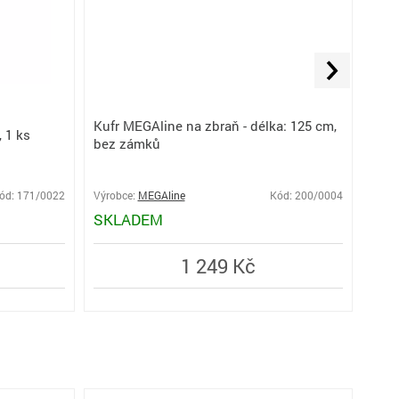
Libe
Kufr MEGAline na zbraň - délka: 125 cm,
, 1 ks
vodo
bez zámků
mm
ód: 171/0022
Výrobce:
MEGAline
Kód: 200/0004
Výro
SKLADEM
SK
1 249 Kč