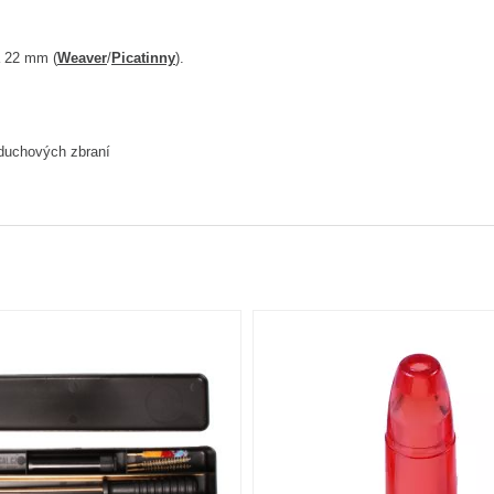
a 22 mm (
Weaver
/
Picatinny
).
zduchových zbraní