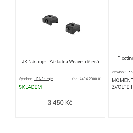
Picatin
JK Nástroje - Základna Weaver dělená
Výrobce:
Fab
Výrobce:
JK Nástroje
Kód: 4404-2000-01
MOMENT
SKLADEM
ZVOLTE 
3 450 Kč