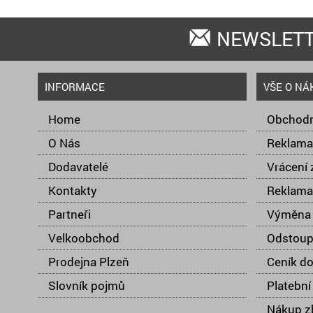
NEWSLET
INFORMACE
VŠE O NÁ
Home
Obchodn
O Nás
Reklama
Dodavatelé
Vrácení 
Kontakty
Reklama
Partneři
Výměna 
Velkoobchod
Odstoup
Prodejna Plzeň
Ceník d
Slovník pojmů
Platební
Nákup zb