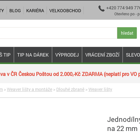
+420 774 949 77

TY
BLOG
KARIÉRA
VELKOOBCHOD
Otevřeno po - pá 9:00
hledat
Š TIP
TIP NA DÁREK
VÝPRODEJ
VRÁCENÍ ZBOŽÍ
SLEV
va v ČR Českou Poštou od 2.000,-Kč ZDARMA (neplatí pro VO p
ím
>
Weaver lišty a montáže
>
Dlouhé zbraně
>
Weaver lišty
Jednodíln
na 22 mm