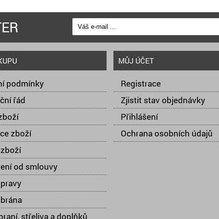
TER
KUPU
MŮJ ÚČET
í podmínky
Registrace
ční řád
Zjistit stav objednávky
zboží
Přihlášení
ce zboží
Ochrana osobních údajů
zboží
ení od smlouvy
opravy
 brána
raní, střeliva a doplňků