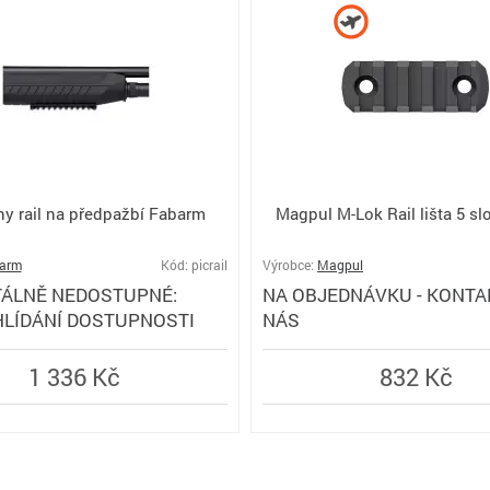
ny rail na předpažbí Fabarm
Magpul M-Lok Rail lišta 5 slo
arm
Kód: picrail
Výrobce:
Magpul
ÁLNĚ NEDOSTUPNÉ:
NA OBJEDNÁVKU - KONTA
HLÍDÁNÍ DOSTUPNOSTI
NÁS
1 336 Kč
832 Kč