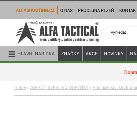
ALFASHOOTING.CZ
O NÁS
PRODEJNA PLZEŇ
KONTAK
HLAVNÍ NABÍDKA
ZNAČKY
AKCE
NOVINKY
NÁ
Dopra
Home
>
ZBRANĚ, STŘELIVO, DOPLŇKY
>
Příslušenství ke zbran