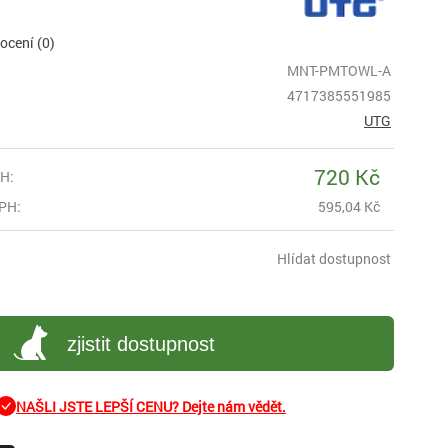
cení (0)
MNT-PMTOWL-A
4717385551985
UTG
720 Kč
H:
PH:
595,04 Kč
Hlídat dostupnost
zjistit dostupnost
NAŠLI JSTE LEPŠÍ CENU? Dejte nám vědět.