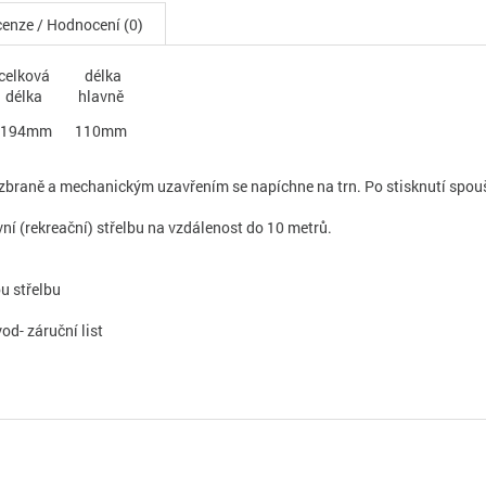
enze / Hodnocení (0)
celková
délka
délka
hlavně
194mm
110mm
zbraně a mechanickým uzavřením se napíchne na trn. Po stisknutí spouště
ní (rekreační) střelbu na vzdálenost do 10 metrů.
u střelbu
d- záruční list