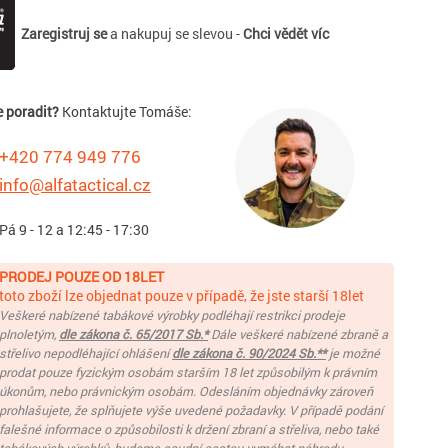
Zaregistruj se
a nakupuj se slevou -
Chci vědět víc
e poradit?
Kontaktujte Tomáše:
+420 774 949 776
info@alfatactical.cz
 Pá 9 - 12 a 12:45 - 17:30
PRODEJ POUZE OD 18LET
toto zboží lze objednat pouze v případě, že jste starší 18let
Veškeré nabízené tabákové výrobky podléhají restrikci prodeje
plnoletým,
dle zákona č. 65/2017 Sb.*
Dále veškeré nabízené zbraně a
střelivo nepodléhající ohlášení
dle zákona č. 90/2024 Sb.**
je možné
prodat pouze fyzickým osobám starším 18 let způsobilým k právním
úkonům, nebo právnickým osobám. Odesláním objednávky zároveň
prohlašujete, že splňujete výše uvedené požadavky. V případě podání
falešné informace o způsobilosti k držení zbraní a střeliva, nebo také