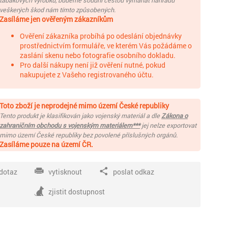
tabákových výrobků, budeme soudní cestou vymáhat náhradu
veškerých škod nám tímto způsobených.
Zasíláme jen ověřeným zákazníkům
Ověření zákazníka probíhá po odeslání objednávky
prostřednictvím formuláře, ve kterém Vás požádáme o
zaslání skenu nebo fotografie osobního dokladu.
Pro další nákupy není již ověření nutné, pokud
nakupujete z Vašeho registrovaného účtu.
Toto zboží je neprodejné mimo území České republiky
Tento produkt je klasifikován jako vojenský materiál a dle
Zákona o
zahraničním obchodu s vojenským materiálem***
jej nelze exportovat
mimo území České republiky bez povolené příslušných orgánů.
Zasíláme pouze na území ČR.
dotaz
vytisknout
poslat odkaz
zjistit dostupnost