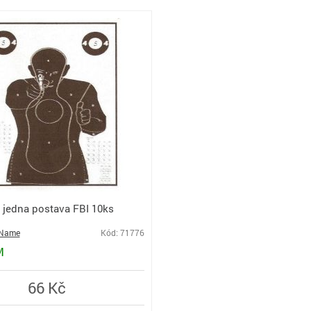
 jedna postava FBI 10ks
Name
Kód: 71776
M
66 Kč