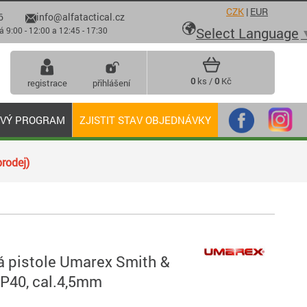
CZK
|
EUR
6
info@alfatactical.cz

Select Language
 - 12:00 a 12:45 - 17:30
0
ks /
0
Kč
registrace
přihlášení
OVÝ PROGRAM
ZJISTIT STAV OBJEDNÁVKY
rodej)
 pistole Umarex Smith &
40, cal.4,5mm