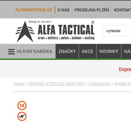
ALFASHOOTING.CZ
O NÁS
PRODEJNA PLZEŇ
KONTAK
HLAVNÍ NABÍDKA
ZNAČKY
AKCE
NOVINKY
NÁ
Dopra
Home
>
ZBRANĚ, STŘELIVO, DOPLŇKY
>
Vzduchovky
>
Krátké v