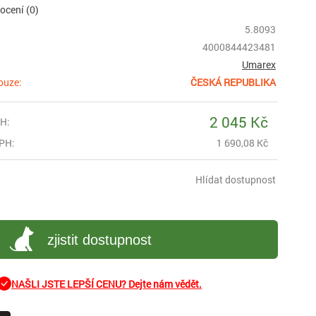
cení (0)
5.8093
4000844423481
Umarex
ouze:
ČESKÁ REPUBLIKA
2 045 Kč
H:
PH:
1 690,08 Kč
Hlídat dostupnost
zjistit dostupnost
NAŠLI JSTE LEPŠÍ CENU? Dejte nám vědět.