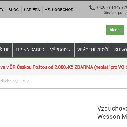
+420 774 949 77

TY
BLOG
KARIÉRA
VELKOOBCHOD
Otevřeno po - pá 9:00
hledat
Š TIP
TIP NA DÁREK
VÝPRODEJ
VRÁCENÍ ZBOŽÍ
SLEV
va v ČR Českou Poštou od 2.000,-Kč ZDARMA (neplatí pro VO p
zduchovky
>
CO2
Vzduchová
Wesson MP