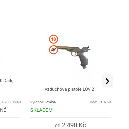
0 Dark,
Vzdu
Vzduchová pistole LOV 21
Defe
 GA6111350-D
Výrobce:
Lověna
Kód: 73167-8
Výro
PNÉ
SKLADEM
MO
2 490 Kč
od