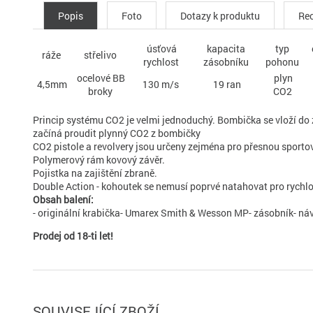
Popis
Foto
Dotazy k produktu
Rec
úsťová
kapacita
typ
ráže
střelivo
rychlost
zásobníku
pohonu
ocelové BB
plyn
4,5mm
130 m/s
19 ran
broky
CO2
Princip systému CO2 je velmi jednoduchý. Bombička se vloží do 
začíná proudit plynný CO2 z bombičky
CO2 pistole a revolvery jsou určeny zejména pro přesnou sportov
Polymerový rám kovový závěr.
Pojistka na zajištění zbraně.
Double Action - kohoutek se nemusí poprvé natahovat pro rychlo
Obsah balení:
- originální krabička- Umarex Smith & Wesson MP- zásobník- návo
Prodej od 18-ti let!
SOUVISEJÍCÍ ZBOŽÍ