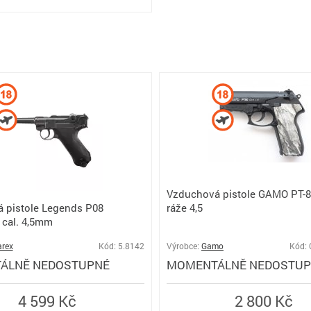
Vzduchová pistole GAMO PT-8
ráže 4,5
 pistole Legends P08
 cal. 4,5mm
rex
Kód: 5.8142
Výrobce:
Gamo
Kód:
ÁLNĚ NEDOSTUPNÉ
MOMENTÁLNĚ NEDOSTU
4 599 Kč
2 800 Kč