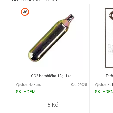
CO2 bombička 12g, 1ks
Terč
Výrobce:
No Name
Kód: 02025
Výrobce:
No 
SKLADEM
SKLADE
15 Kč