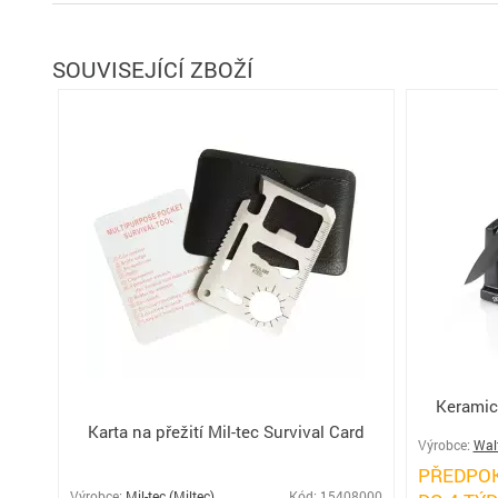
SOUVISEJÍCÍ ZBOŽÍ
Keramic
Karta na přežití Mil-tec Survival Card
Výrobce:
Wal
PŘEDPO
Výrobce:
Mil-tec (Miltec)
Kód: 15408000