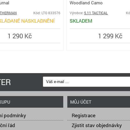
urnal
Woodland Camo
ATHERMAN
Kód: LTG 833576
Výrobce:
5.11 TACTICAL
Kó
KLÁDANÉ NASKLADNĚNÍ
SKLADEM
1 290 Kč
1 299 Kč
TER
KUPU
MŮJ ÚČET
í podmínky
Registrace
ční řád
Zjistit stav objednávky