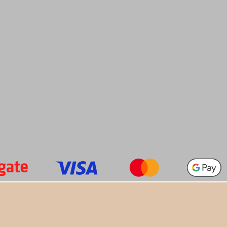
+420 774 949 776

info@alfatactical.cz
