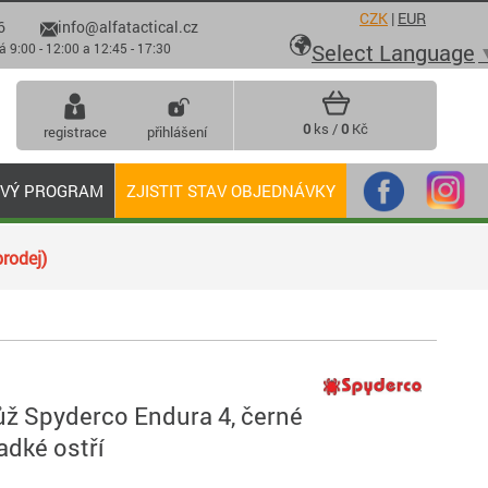
CZK
|
EUR
6
info@alfatactical.cz

Select Language
 - 12:00 a 12:45 - 17:30
0
ks /
0
Kč
registrace
přihlášení
OVÝ PROGRAM
ZJISTIT STAV OBJEDNÁVKY
rodej)
ůž Spyderco Endura 4, černé
ladké ostří