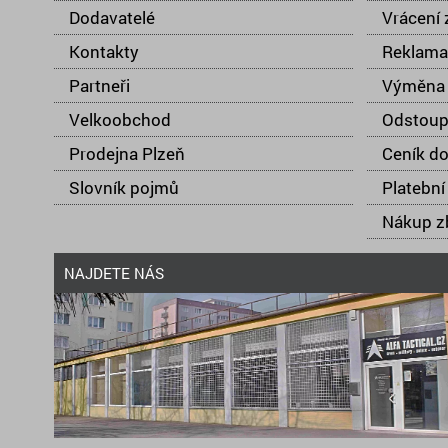
Dodavatelé
Vrácení 
Kontakty
Reklama
Partneři
Výměna 
Velkoobchod
Odstoup
Prodejna Plzeň
Ceník d
Slovník pojmů
Platební
Nákup zb
NAJDETE NÁS