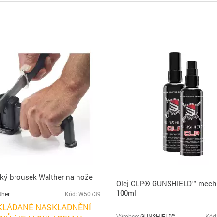
ký brousek Walther na nože
Olej CLP® GUNSHIELD™ mech. 
100ml
ther
Kód: W50739
KLÁDANÉ NASKLADNĚNÍ
Výrobce:
GUNSHIELD™
Kód