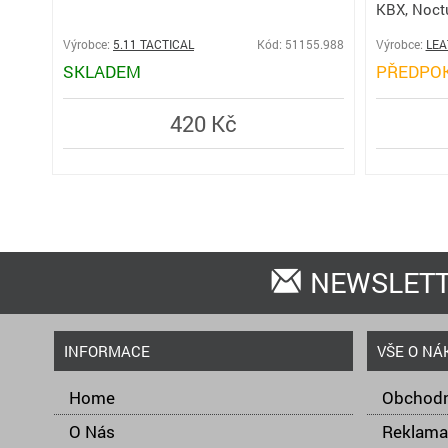
KBX, Noct
Výrobce:
5.11 TACTICAL
Kód: 51155.988
Výrobce:
LE
SKLADEM
PŘEDPO
420 Kč
NEWSLET
INFORMACE
VŠE O NÁ
Home
Obchodn
O Nás
Reklama