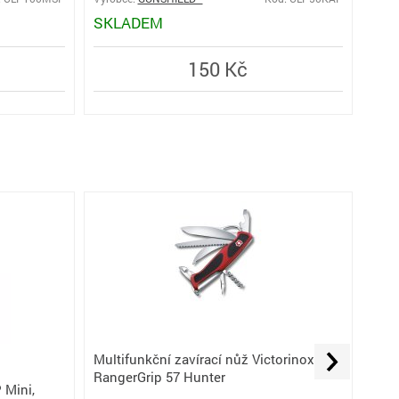
SKLADEM
SK
150 Kč
Multifunkční zavírací nůž Victorinox
Zaví
RangerGrip 57 Hunter
 Mini,
hlad