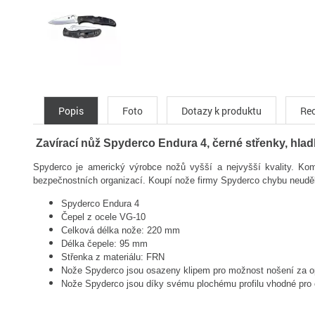
Popis
Foto
Dotazy k produktu
Rec
Zavírací nůž Spyderco Endura 4, černé střenky, hlad
Spyderco je americký výrobce nožů vyšší a nejvyšší kvality. Kom
bezpečnostních organizací. Koupí nože firmy Spyderco chybu neuděl
Spyderco Endura 4
Čepel z ocele VG-10
Celková délka nože: 220 mm
Délka čepele: 95 mm
Střenka z materiálu: FRN
Nože Spyderco jsou osazeny klipem pro možnost nošení za 
Nože Spyderco jsou díky svému plochému profilu vhodné pro 