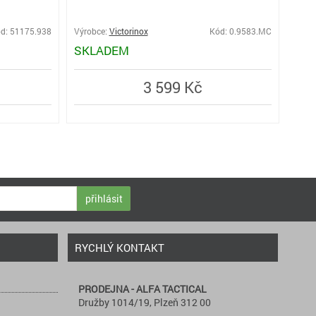
d: 51175.938
Výrobce:
Victorinox
Kód: 0.9583.MC
Výro
SKLADEM
PŘ
3 599 Kč
přihlásit
RYCHLÝ KONTAKT
PRODEJNA - ALFA TACTICAL
Družby 1014/19, Plzeň 312 00