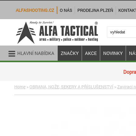
ALFASHOOTING.CZ
O NÁS
PRODEJNA PLZEŇ
KONTAK
HLAVNÍ NABÍDKA
ZNAČKY
AKCE
NOVINKY
NÁ
Dopra
Home
>
OBRANA, NOŽE, SEKERY A PŘÍSLUŠENSTVÍ
>
Zavírací 