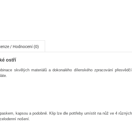
enze / Hodnocení (0)
ké ostří
binace skvělých materiálů a dokonalého dílenského zpracování přesvědčí
áte.
opaskem, kapsou a podobně.
Klip lze dle pottřeby umístit na nůž ve 4 různýc
celodenní nošení.