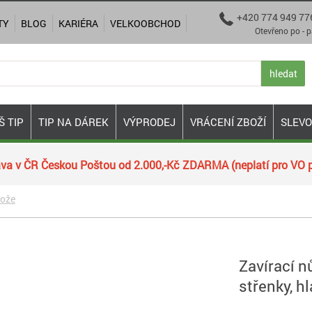
+420 774 949 77

TY
BLOG
KARIÉRA
VELKOOBCHOD
Otevřeno po - pá 9:00
hledat
Š TIP
TIP NA DÁREK
VÝPRODEJ
VRÁCENÍ ZBOŽÍ
SLEV
va v ČR Českou Poštou od 2.000,-Kč ZDARMA (neplatí pro VO p
nože
Zavírací n
střenky, h