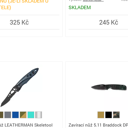
NŮ (JE-LI SKLADEM U
ELE)
SKLADEM
325 Kč
245 Kč
nůž LEATHERMAN Skeletool
Zavírací nůž 5.11 Braddock DP