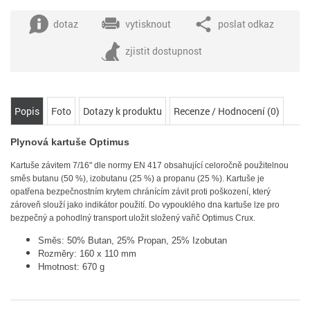
dotaz
vytisknout
poslat odkaz
zjistit dostupnost
Popis
Foto
Dotazy k produktu
Recenze / Hodnocení (0)
Plynová kartuše Optimus
Kartuše závitem 7/16" dle normy EN 417 obsahující celoročně použitelnou
směs butanu (50 %), izobutanu (25 %) a propanu (25 %). Kartuše je
opatřena bezpečnostním krytem chránícím závit proti poškození, který
zároveň slouží jako indikátor použití. Do vypouklého dna kartuše lze pro
bezpečný a pohodlný transport uložit složený vařič Optimus Crux.
Směs: 50% Butan, 25% Propan, 25% Izobutan
Rozměry: 160 x 110 mm
Hmotnost: 670 g