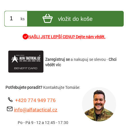
vložit do koše
ks
NAŠLI JSTE LEPŠÍ CENU? Dejte nám vědět.
Zaregistruj se
a nakupuj se slevou -
Chci
vědět víc
Potřebujete poradit?
Kontaktujte Tomáše:
+420 774 949 776
info@alfatactical.cz
Po - Pá 9 - 12 a 12:45 - 17:30