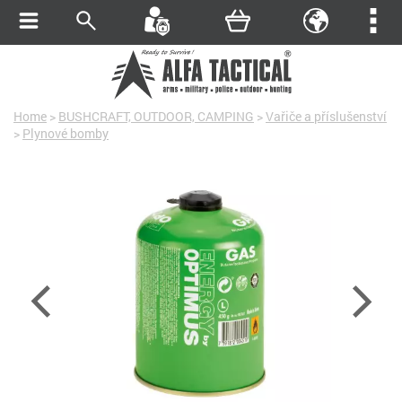
Home
>
BUSHCRAFT, OUTDOOR, CAMPING
>
Vařiče a příslušenství
>
Plynové bomby