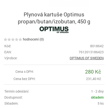
Plynová kartuše Optimus
propan/butan/izobutan, 450 g
hodnocení (0)
Kód:
8018642
EAN:
7612013186423
Výrobce:
OPTIMUS OF SWEDEN
280 Kč
Cena s DPH:
Cena bez DPH:
231,40 Kč
Termín odeslání:
1 - 2 dny
Dostupnost:
skladem
Skladem:
5 ks