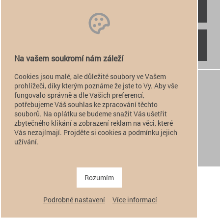
RYCHLÝ KONTAKT
NAJDETE NÁS
Na vašem soukromí nám záleží
Cookies jsou malé, ale důležité soubory ve Vašem
+420 774 949 776

prohlížeči, díky kterým poznáme že jste to Vy. Aby vše
fungovalo správně a dle Vašich preferencí,
info@alfatactical.cz

potřebujeme Váš souhlas ke zpracování těchto
souborů. Na oplátku se budeme snažit Vás ušetřit
zbytečného klikání a zobrazení reklam na věci, které
Vás nezajímají. Projděte si cookies a podmínku jejich
verze pro PC
užívání.
verze pro Mobil
Copyright 2011 - 2026 alfatactical | vytvořeno
adSYSTEM
.
Rozumím
Podrobné nastavení
Více informací