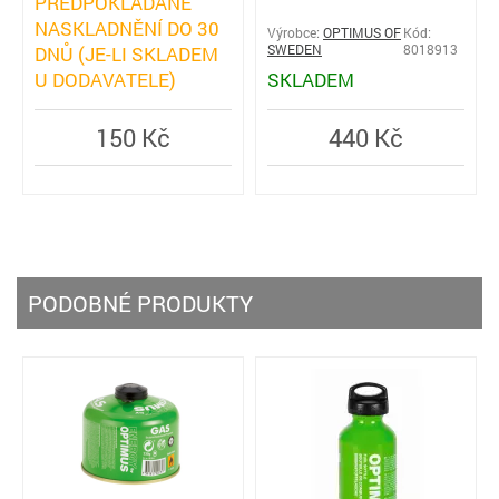
PŘEDPOKLÁDANÉ
NASKLADNĚNÍ DO 30
Výrobce:
OPTIMUS OF
Kód:
DNŮ (JE-LI SKLADEM
SWEDEN
8018913
U DODAVATELE)
SKLADEM
150 Kč
440 Kč
PODOBNÉ PRODUKTY