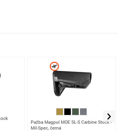
tock
Pažb
Pažba Magpul MOE SL-S Carbine Stock -
Mode
Mil-Spec, černá