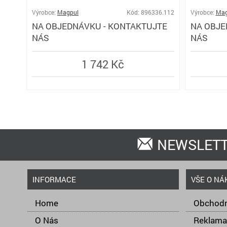
Výrobce:
Magpul
Kód: 896336.112
Výrobce:
Mag
NA OBJEDNÁVKU - KONTAKTUJTE
NA OBJE
NÁS
NÁS
1 742 Kč
NEWSLET
INFORMACE
VŠE O NÁ
Home
Obchodn
O Nás
Reklama