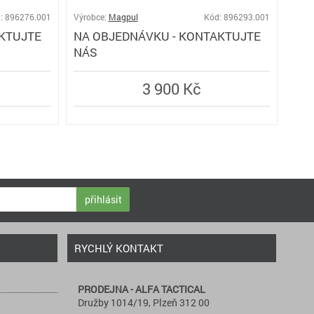
: 896276.001
Výrobce:
Magpul
Kód: 896293.001
KTUJTE
NA OBJEDNÁVKU - KONTAKTUJTE
Výro
NÁS
SK
3 900 Kč
přihlásit
RYCHLÝ KONTAKT
PRODEJNA - ALFA TACTICAL
Družby 1014/19, Plzeň 312 00