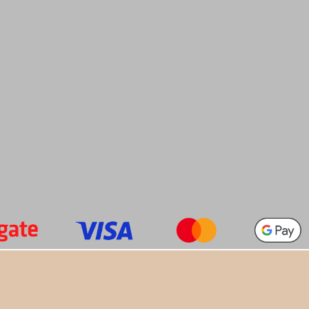
+420 774 949 776

info@alfatactical.cz
