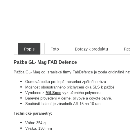
Popis
Foto
Dotazy k produktu
Rec
Pažba GL- Mag FAB Defence
Pažba GL- Mag od Izraelské firmy FabDefence je zcela originálně na
Gumová botka pro lepší absorbci zpětného rázu.
Možnost oboustranného přichycení oka
SLS
k pažbě
Vyrobeno z
Mil-Spec
vyztuženého polymeru.
Barevné provedení v černé, olivové a coyote barvě.
Součástí balení je zásobník AR-15 na 10 ran.
Technické parametry:
Váha: 354 g
Výška: 130 mm