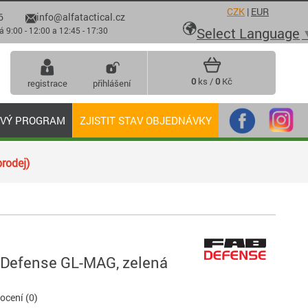
CZK
|
EUR
6
info@alfatactical.cz

Select Language
 - 12:00 a 12:45 - 17:30
0
ks /
0
Kč
registrace
přihlášení
OVÝ PROGRAM
ZJISTIT STAV OBJEDNÁVKY
rodej)
Defense GL-MAG, zelená
cení (0)