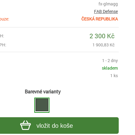
fx-glmagg
FAB Defense
ouze:
ČESKÁ REPUBLIKA
2 300 Kč
H:
PH:
1 900,83 Kč
1 - 2 dny
skladem
1 ks
Barevné varianty
vložit do koše