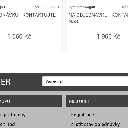
pul
Kód: 896357.001
Výrobce:
Magpul
Kód
DNÁVKU - KONTAKTUJTE
NA OBJEDNÁVKU - KONTA
NÁS
1 950 Kč
1 950 Kč
TER
KUPU
MŮJ ÚČET
í podmínky
Registrace
ční řád
Zjistit stav objednávky