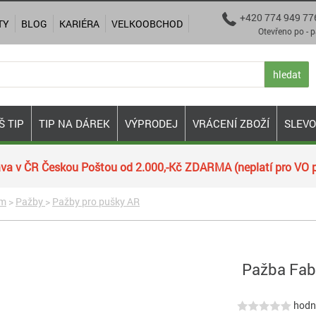
+420 774 949 77

TY
BLOG
KARIÉRA
VELKOOBCHOD
Otevřeno po - pá 9:00
hledat
Š TIP
TIP NA DÁREK
VÝPRODEJ
VRÁCENÍ ZBOŽÍ
SLEV
va v ČR Českou Poštou od 2.000,-Kč ZDARMA (neplatí pro VO p
ím
>
Pažby
>
Pažby pro pušky AR
Pažba Fab
hodno