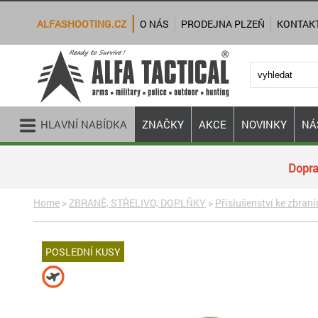
ALFASHOOTING.CZ
O NÁS
PRODEJNA PLZEŇ
KONTAK
HLAVNÍ NABÍDKA
ZNAČKY
AKCE
NOVINKY
NÁ
Dopra
Home
>
ZBRANĚ, STŘELIVO, DOPLŇKY
>
Příslušenství ke zbran
POSLEDNÍ KUSY