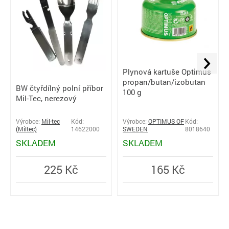
Plynová kartuše Optimus
propan/butan/izobutan
BW čtyřdílný polní příbor
100 g
Mil-Tec, nerezový
Výrobce:
Mil-tec
Kód:
Výrobce:
OPTIMUS OF
Kód:
(Miltec)
14622000
SWEDEN
8018640
SKLADEM
SKLADEM
225 Kč
165 Kč