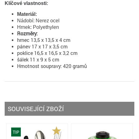
Klíčové vlastnosti:
Materiál:
Nádobí: Nerez ocel
Hrnek: Polyethylen
Rozměry:
hrnec 13,5 x 13,5 x 4 cm
pánev 17 x 17 x 3,5 cm
poklice 16,5 x 16,5 x 3,2 cm
šálek 11 x 9 x 5 cm
Hmotnost soupravy: 420 gramů
SOUVISEJÍCÍ ZBOŽÍ
TIP