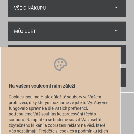
VŠE O NÁKUPU
MŮJ ÚČET
RYCHLÝ KONTAKT
NAJDETE NÁS
Na vašem soukromí nám záleží
Cookies jsou malé, ale důležité soubory ve Vašem
+420 774 949 776

prohlížeči, díky kterým poznáme že jste to Vy. Aby vše
fungovalo správně a dle Vašich preferencí,
info@alfatactical.cz

potřebujeme Váš souhlas ke zpracování těchto
souborů. Na oplátku se budeme snažit Vás ušetřit
zbytečného klikání a zobrazení reklam na věci, které
Vás nezajímají. Projděte si cookies a podmínku jejich