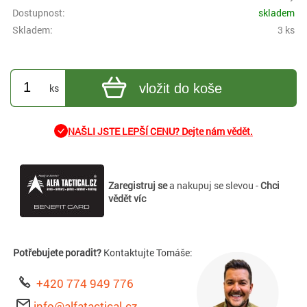
Dostupnost:
skladem
Skladem:
3 ks
vložit do koše
ks
NAŠLI JSTE LEPŠÍ CENU? Dejte nám vědět.
Zaregistruj se
a nakupuj se slevou -
Chci
vědět víc
Potřebujete poradit?
Kontaktujte Tomáše:
+420 774 949 776
info@alfatactical.cz