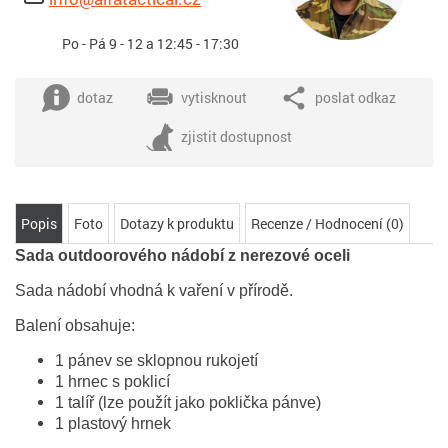
Po - Pá 9 - 12 a 12:45 - 17:30
dotaz
vytisknout
poslat odkaz
zjistit dostupnost
Popis
Foto
Dotazy k produktu
Recenze / Hodnocení (0)
Sada outdoorového nádobí z nerezové oceli
Sada nádobí vhodná k vaření v přírodě.
Balení obsahuje:
1 pánev
se sklopnou rukojetí
1
hrnec
s poklicí
1
talíř (lze použít jako
poklička pánve
)
1
plastový hrnek