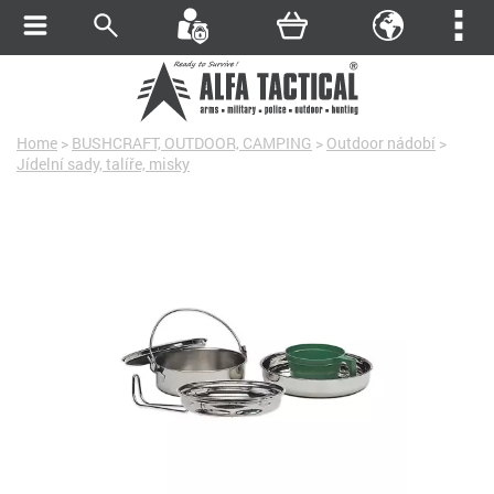
Home
>
BUSHCRAFT, OUTDOOR, CAMPING
>
Outdoor nádobí
>
Jídelní sady, talíře, misky