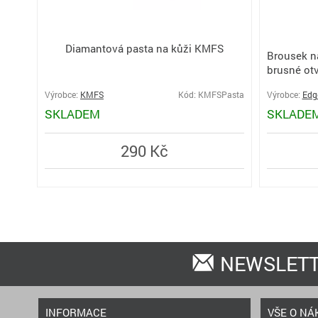
Diamantová pasta na kůži KMFS
Brousek n
brusné ot
Výrobce:
KMFS
Kód: KMFSPasta
Výrobce:
Edg
SKLADEM
SKLADE
290 Kč
NEWSLET
INFORMACE
VŠE O NÁ