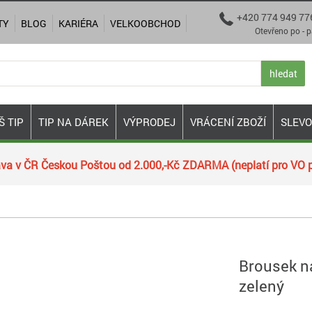
+420 774 949 77

TY
BLOG
KARIÉRA
VELKOOBCHOD
Otevřeno po - pá 9:00
hledat
Š TIP
TIP NA DÁREK
VÝPRODEJ
VRÁCENÍ ZBOŽÍ
SLEV
va v ČR Českou Poštou od 2.000,-Kč ZDARMA (neplatí pro VO p
Brousek na
zelený