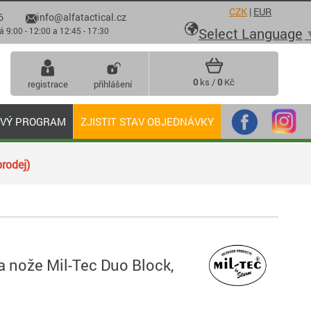
CZK
|
EUR
6
info@alfatactical.cz

Select Language
 - 12:00 a 12:45 - 17:30
0
ks /
0
Kč
registrace
přihlášení
OVÝ PROGRAM
ZJISTIT STAV OBJEDNÁVKY
rodej)
 nože Mil-Tec Duo Block,