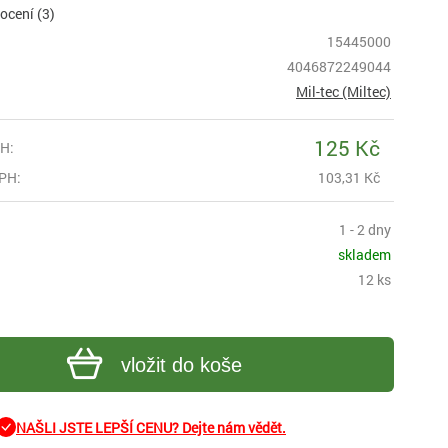
cení (3)
15445000
4046872249044
Mil-tec (Miltec)
125 Kč
H:
PH:
103,31 Kč
1 - 2 dny
skladem
12 ks
vložit do koše
NAŠLI JSTE LEPŠÍ CENU? Dejte nám vědět.