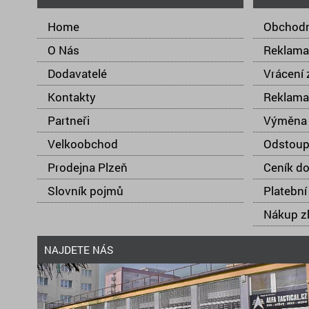
Home
Obchodn
O Nás
Reklama
Dodavatelé
Vrácení 
Kontakty
Reklama
Partneři
Výměna 
Velkoobchod
Odstoup
Prodejna Plzeň
Ceník d
Slovník pojmů
Platební
Nákup zb
NAJDETE NÁS