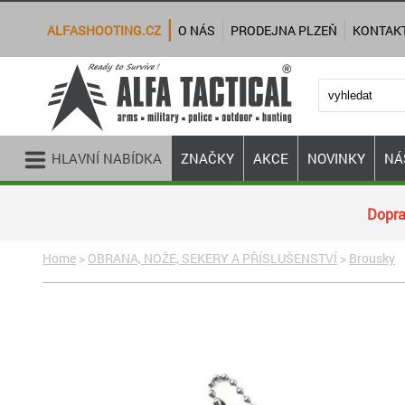
ALFASHOOTING.CZ
O NÁS
PRODEJNA PLZEŇ
KONTAK
HLAVNÍ NABÍDKA
ZNAČKY
AKCE
NOVINKY
NÁ
Dopra
Home
>
OBRANA, NOŽE, SEKERY A PŘÍSLUŠENSTVÍ
>
Brousky