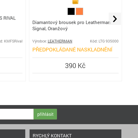
S RIVAL
Diamantový brousek pro Leatherman
K
Signal, Oranžový
d: KMFSRival
Výrobce:
LEATHERMAN
Kód: LTG 935000
Výro
PŘEDPOKLÁDANÉ NASKLADNĚNÍ
PŘ
390 Kč
přihlásit
RYCHLÝ KONTAKT