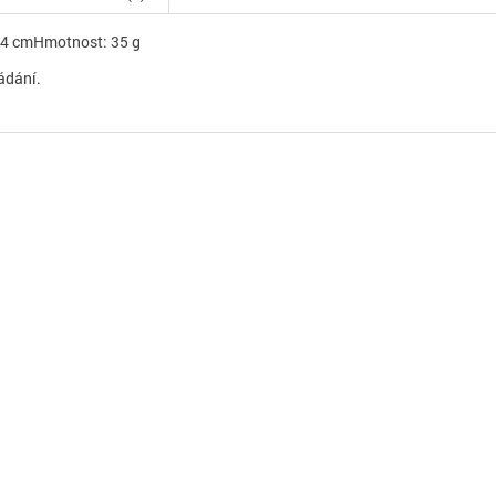
.4 cm
Hmotnost: 35 g
řádání.