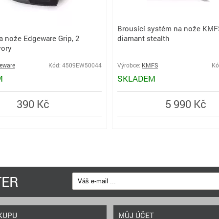
Brousící systém na nože KMF
a nože Edgeware Grip, 2
diamant stealth
vory
eware
Kód: 4509EW50044
Výrobce:
KMFS
Kó
M
SKLADEM
390 Kč
5 990 Kč
TER
KUPU
MŮJ ÚČET