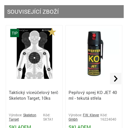
SOUVISEJÍCÍ ZBOŽÍ
TIP
Taktický víceúčelový terč
Pepřový sprej KO JET 40
Skeleton Target, 10ks
ml - tekutá střela
Výrobce:
Skeleton
Kód:
Výrobce:
F.W. Klever
Kód:
Target
SKTA1
Gmbh
16224040
SKLADEM
SKLADEM