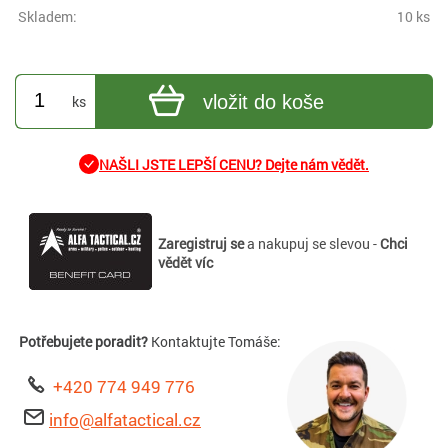
Skladem:
10 ks
vložit do koše
ks
NAŠLI JSTE LEPŠÍ CENU? Dejte nám vědět.
Zaregistruj se
a nakupuj se slevou -
Chci
vědět víc
Potřebujete poradit?
Kontaktujte Tomáše:
+420 774 949 776
info@alfatactical.cz