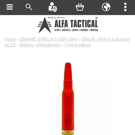
Home
>
ZBRANĚ, STŘELIVO, DOPLŇKY
>
Zbraně, střelivo a tlumiče
na ZO
>
Střelivo, příslušenství
>
Cvičné náboje