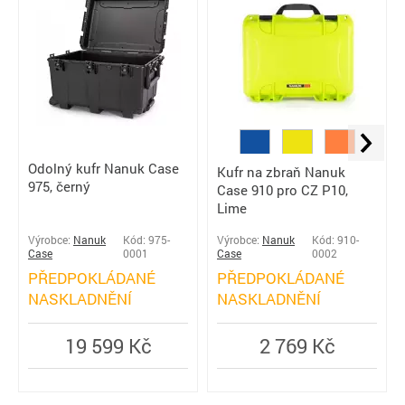
Odolný kufr Nanuk Case
Kufr na zbraň Nanuk
975, černý
Case 910 pro CZ P10,
Lime
Výrobce:
Nanuk
Kód: 975-
Výrobce:
Nanuk
Kód: 910-
Case
0001
Case
0002
PŘEDPOKLÁDANÉ
PŘEDPOKLÁDANÉ
NASKLADNĚNÍ
NASKLADNĚNÍ
19 599 Kč
2 769 Kč