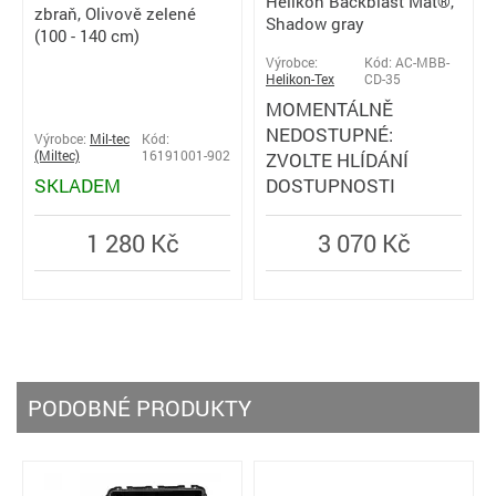
Helikon Backblast Mat®,
zbraň, Olivově zelené
Shadow gray
(100 - 140 cm)
Výrobce:
Kód: AC-MBB-
Helikon-Tex
CD-35
MOMENTÁLNĚ
NEDOSTUPNÉ:
Výrobce:
Mil-tec
Kód:
(Miltec)
16191001-902
ZVOLTE HLÍDÁNÍ
SKLADEM
DOSTUPNOSTI
1 280 Kč
3 070 Kč
PODOBNÉ PRODUKTY