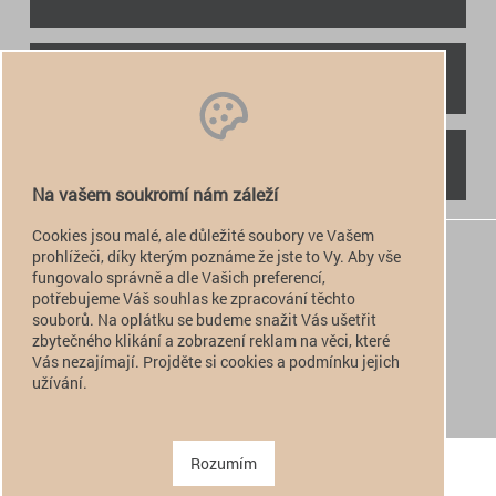
RYCHLÝ KONTAKT
NAJDETE NÁS
Na vašem soukromí nám záleží
Cookies jsou malé, ale důležité soubory ve Vašem
+420 774 949 776

prohlížeči, díky kterým poznáme že jste to Vy. Aby vše
fungovalo správně a dle Vašich preferencí,
info@alfatactical.cz

potřebujeme Váš souhlas ke zpracování těchto
souborů. Na oplátku se budeme snažit Vás ušetřit
zbytečného klikání a zobrazení reklam na věci, které
Vás nezajímají. Projděte si cookies a podmínku jejich
verze pro PC
užívání.
verze pro Mobil
Copyright 2011 - 2026 alfatactical | vytvořeno
adSYSTEM
.
Rozumím