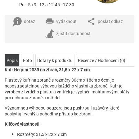
Po - Pá 9 - 12 a 12:45 - 17:30
dotaz
vytisknout
poslat odkaz
zjistit dostupnost
Popis
Foto
Dotazy k produktu
Recenze / Hodnocení (0)
Kufr Negrini 2033 na zbraň, 31,5 x 22 x 7 cm
Plastový kufr na zbraně s rozměry 30cm x 18cm x 6cm je
nepostradatelnou výbavou každého vlastníka zbraně. Kufr je
vyroben z tvrdého plastu a vnitřek je vyplněn molitanovými pláty
pro ochranu zbraně a mířidel.
Významnou výhodou pouzdra jsou push/pull uzávěry, které
poskytují rychlý a pohodlný přístup ke zbrani.
Klíčové vlastnosti:
Rozměry: 31,5 x 22 x 7 cm