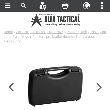
Home
>
ZBRANĚ, STŘELIVO, DOPLŇKY
>
Pouzdra, tašky, trezory na
zbraně a střelivo
>
Pouzdra pro krátké zbraně
>
Kufry a pouzdra
>
Tvrdé kufry