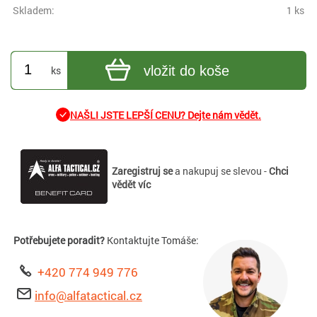
Skladem:
1 ks
vložit do koše
ks
NAŠLI JSTE LEPŠÍ CENU? Dejte nám vědět.
Zaregistruj se
a nakupuj se slevou -
Chci
vědět víc
Potřebujete poradit?
Kontaktujte Tomáše:
+420 774 949 776
info@alfatactical.cz