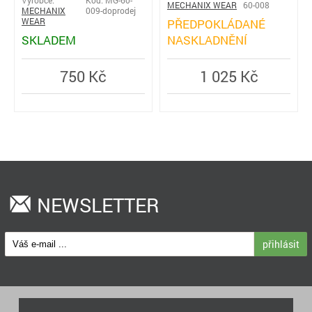
Výrobce:
Kód: MG-60-
MECHANIX WEAR
60-008
MECHANIX
009-doprodej
WEAR
PŘEDPOKLÁDANÉ
SKLADEM
NASKLADNĚNÍ
750 Kč
1 025 Kč
NEWSLETTER
přihlásit