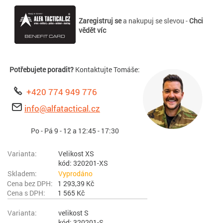
Zaregistruj se
a nakupuj se slevou -
Chci
vědět víc
Potřebujete poradit?
Kontaktujte Tomáše:
+420 774 949 776
info@alfatactical.cz
Po - Pá 9 - 12 a 12:45 - 17:30
Velikost XS
kód: 320201-XS
Vyprodáno
1 293,39 Kč
1 565 Kč
velikost S
kód: 320201-S