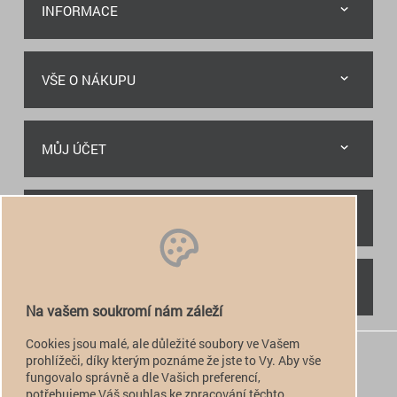
INFORMACE
VŠE O NÁKUPU
MŮJ ÚČET
RYCHLÝ KONTAKT
NAJDETE NÁS
Na vašem soukromí nám záleží
Cookies jsou malé, ale důležité soubory ve Vašem
+420 774 949 776

prohlížeči, díky kterým poznáme že jste to Vy. Aby vše
fungovalo správně a dle Vašich preferencí,
info@alfatactical.cz

potřebujeme Váš souhlas ke zpracování těchto