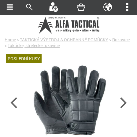
Home
>
TAKTICKÁ VÝSTROJ A OCHRANNÉ POMŮCKY
>
Rukavice
>
Taktické, střelecké rukavice
POSLEDNÍ KUSY