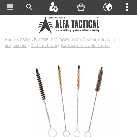
Home
>
ZBRANĚ, STŘELIVO, DOPLŇKY
>
Čištění, údržba a
bezpečnost
>
Čištění zbraní
>
Kartáče pro krátké zbraně