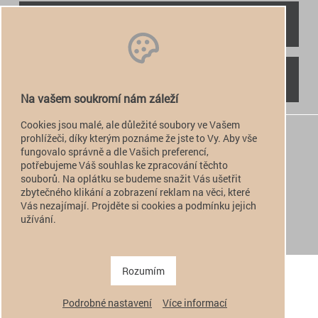
RYCHLÝ KONTAKT
NAJDETE NÁS
Na vašem soukromí nám záleží
Cookies jsou malé, ale důležité soubory ve Vašem
+420 774 949 776

prohlížeči, díky kterým poznáme že jste to Vy. Aby vše
fungovalo správně a dle Vašich preferencí,
info@alfatactical.cz

potřebujeme Váš souhlas ke zpracování těchto
souborů. Na oplátku se budeme snažit Vás ušetřit
zbytečného klikání a zobrazení reklam na věci, které
Vás nezajímají. Projděte si cookies a podmínku jejich
verze pro PC
užívání.
verze pro Mobil
Copyright 2011 - 2026 alfatactical | vytvořeno
adSYSTEM
.
Rozumím
Podrobné nastavení
Více informací