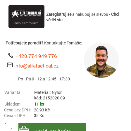
Zaregistruj se
a nakupuj se slevou -
Chci
vědět víc
Potřebujete poradit?
Kontaktujte Tomáše:
+420 774 949 776
info@alfatactical.cz
Po - Pá 9 - 12 a 12:45 - 17:30
Materiál: Nylon
kód: 2152020 09
11 ks
28,93 Kč
35 Kč
vložit do koše