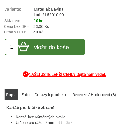
Materiál: Bavlna
kód: 2152010 09
10 ks
33,06 Kč
40 Kč
vložit do koše
NAŠLI JSTE LEPŠÍ CENU? Dejte nám vědět.
Popis
Foto
Dotazy k produktu
Recenze / Hodnocení (3)
Kartáč pro krátké zbraně
Kartáč bez výměnných hlavic.
Určeno pro ráže: 9 mm, .38, . 357