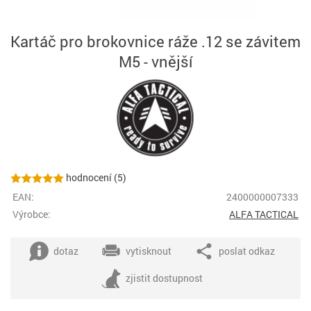
Kartáč pro brokovnice ráže .12 se závitem
M5 - vnější
hodnocení (5)
EAN:
2400000007333
Výrobce:
ALFA TACTICAL
dotaz
vytisknout
poslat odkaz
zjistit dostupnost