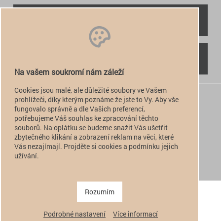
RYCHLÝ KONTAKT
NAJDETE NÁS
Na vašem soukromí nám záleží
Cookies jsou malé, ale důležité soubory ve Vašem
+420 774 949 776

prohlížeči, díky kterým poznáme že jste to Vy. Aby vše
fungovalo správně a dle Vašich preferencí,
info@alfatactical.cz

potřebujeme Váš souhlas ke zpracování těchto
souborů. Na oplátku se budeme snažit Vás ušetřit
zbytečného klikání a zobrazení reklam na věci, které
Vás nezajímají. Projděte si cookies a podmínku jejich
verze pro PC
užívání.
verze pro Mobil
Copyright 2011 - 2026 alfatactical | vytvořeno
adSYSTEM
.
Rozumím
Podrobné nastavení
Více informací