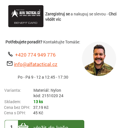
Zaregistruj se
a nakupuj se slevou -
Chci
vědět víc
Potřebujete poradit?
Kontaktujte Tomáše:
+420 774 949 776
info@alfatactical.cz
Po - Pá 9 - 12 a 12:45 - 17:30
Materiál: Nylon
kód: 2151020 24
13 ks
37,19 Kč
45 Kč
vložit do koše