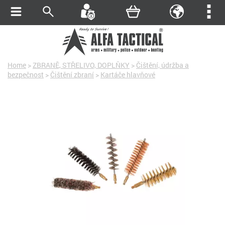
Home
>
ZBRANĚ, STŘELIVO, DOPLŇKY
>
Čištění, údržba a
bezpečnost
>
Čištění zbraní
>
Kartáče hlavňové