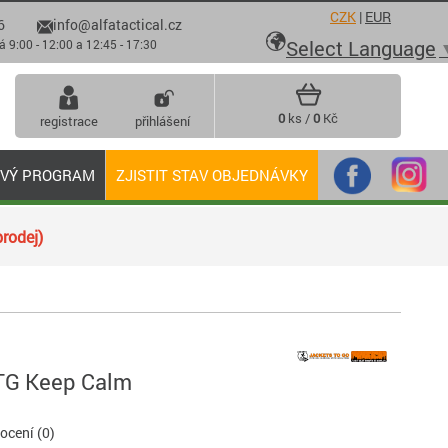
CZK
|
EUR
6
info@alfatactical.cz

Select Language
 - 12:00 a 12:45 - 17:30
0
ks /
0
Kč
registrace
přihlášení
OVÝ PROGRAM
ZJISTIT STAV OBJEDNÁVKY
rodej)
TG Keep Calm
cení (0)