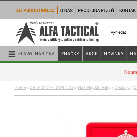
ALFASHOOTING.CZ
O NÁS
PRODEJNA PLZEŇ
KONTAK
HLAVNÍ NABÍDKA
ZNAČKY
AKCE
NOVINKY
NÁ
Dopra
Home
>
OBLEČENÍ A DOPLŇKY
>
Nášivky, klíčenky
>
Nášivky
>
O