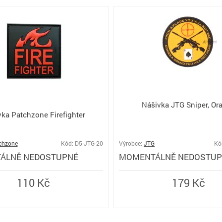
Nášivka JTG Sniper, Or
ka Patchzone Firefighter
chzone
Kód: D5-JTG-20
Výrobce:
JTG
Kó
ÁLNĚ NEDOSTUPNÉ
MOMENTÁLNĚ NEDOSTU
110 Kč
179 Kč