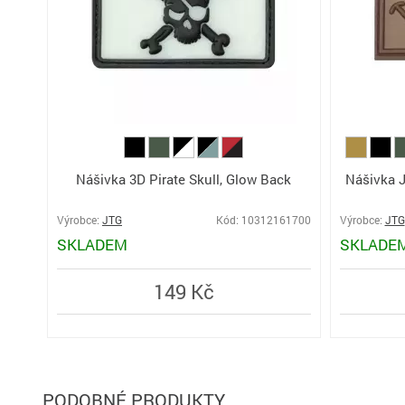
Nášivka 3D Pirate Skull, Glow Back
Nášivka 
Výrobce:
JTG
Kód: 10312161700
Výrobce:
JTG
SKLADEM
SKLADE
149 Kč
PODOBNÉ PRODUKTY