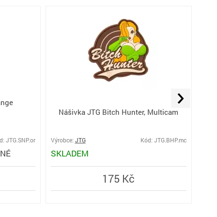
ange
Náši
Nášivka JTG Bitch Hunter, Multicam
FOR
d: JTG.SNP.or
Výrobce:
JTG
Kód: JTG.BHP.mc
Výro
PNÉ
SKLADEM
MO
175 Kč