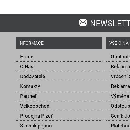
NEWSLET
INFORMACE
VŠE O NÁ
Home
Obchodn
O Nás
Reklama
Dodavatelé
Vrácení 
Kontakty
Reklama
Partneři
Výměna 
Velkoobchod
Odstoup
Prodejna Plzeň
Ceník d
Slovník pojmů
Platební