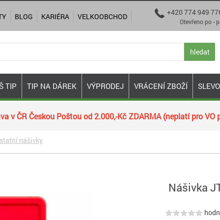
+420 774 949 77

TY
BLOG
KARIÉRA
VELKOOBCHOD
Otevřeno po - pá 9:00
hledat
Š TIP
TIP NA DÁREK
VÝPRODEJ
VRÁCENÍ ZBOŽÍ
SLEV
va v ČR Českou Poštou od 2.000,-Kč ZDARMA (neplatí pro VO p
statní nášivky
Nášivka J
hodno