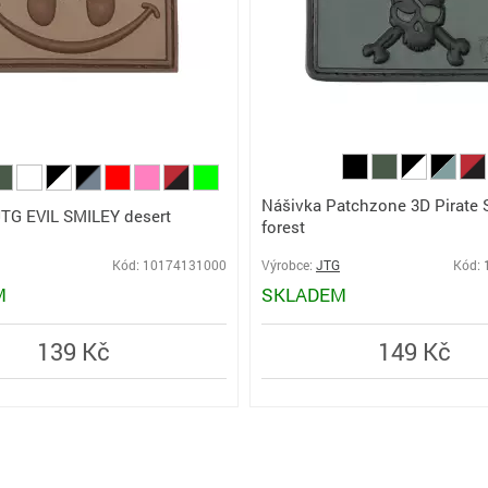
Nášivka Patchzone 3D Pirate S
JTG EVIL SMILEY desert
forest
Kód: 10174131000
Výrobce:
JTG
Kód:
M
SKLADEM
139 Kč
149 Kč