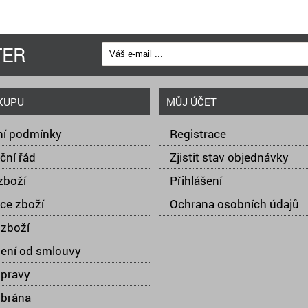
TER
KUPU
MŮJ ÚČET
í podmínky
Registrace
ční řád
Zjistit stav objednávky
zboží
Přihlášení
ce zboží
Ochrana osobních údajů
zboží
ení od smlouvy
opravy
 brána