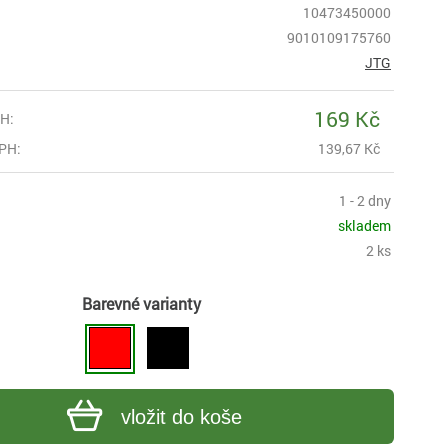
10473450000
9010109175760
JTG
169 Kč
H:
PH:
139,67 Kč
1 - 2 dny
skladem
2 ks
Barevné varianty
vložit do koše