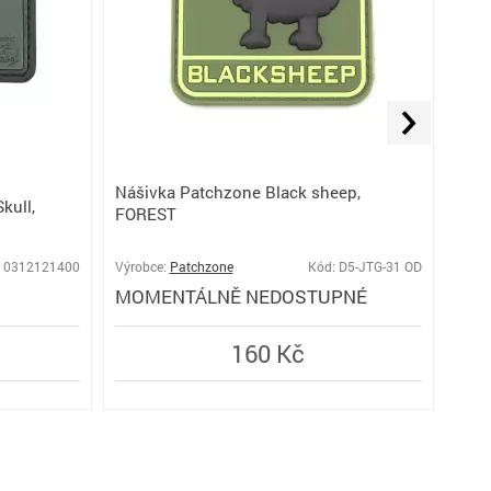
Nášivka Patchzone Black sheep,
kull,
FOREST
Náš
 10312121400
Výrobce:
Patchzone
Kód: D5-JTG-31 OD
Výro
MOMENTÁLNĚ NEDOSTUPNÉ
SK
160 Kč