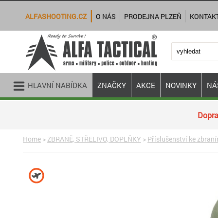
ALFASHOOTING.CZ
O NÁS
PRODEJNA PLZEŇ
KONTAK
HLAVNÍ NABÍDKA
ZNAČKY
AKCE
NOVINKY
NÁ
Dopra
Home
>
ZBRANĚ, STŘELIVO, DOPLŇKY
>
Příslušenství ke zbran