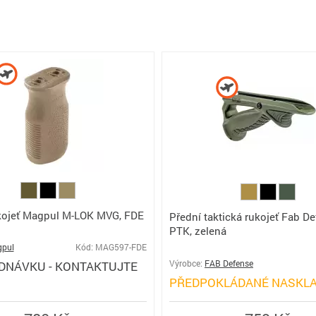
kojeť Magpul M-LOK MVG, FDE
Přední taktická rukojeť Fab D
PTK, zelená
pul
Kód: MAG597-FDE
DNÁVKU - KONTAKTUJTE
Výrobce:
FAB Defense
PŘEDPOKLÁDANÉ NASKLA