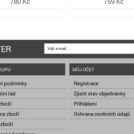
780 Kč
759 Kč
TER
KUPU
MŮJ ÚČET
í podmínky
Registrace
ční řád
Zjistit stav objednávky
zboží
Přihlášení
ce zboží
Ochrana osobních údajů
zboží