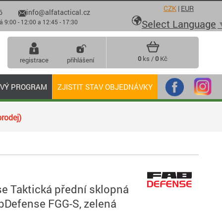
CZK
|
EUR
6
info@alfatactical.cz

Select Language
 - 12:00 a 12:45 - 17:30
0
ks /
0
Kč
registrace
přihlášení
OVÝ PROGRAM
ZJISTIT STAV OBJEDNÁVKY
rodej)
e Taktická přední sklopná
abDefense FGG-S, zelená