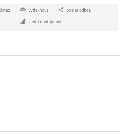
dotaz
vytisknout
poslat odkaz
zjistit dostupnost