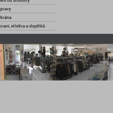
ení od smlouvy
opravy
 brána
raní, střeliva a doplňků