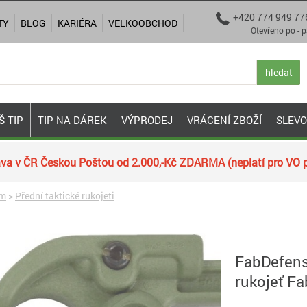
+420 774 949 77

TY
BLOG
KARIÉRA
VELKOOBCHOD
Otevřeno po - pá 9:00
hledat
Š TIP
TIP NA DÁREK
VÝPRODEJ
VRÁCENÍ ZBOŽÍ
SLEV
va v ČR Českou Poštou od 2.000,-Kč ZDARMA (neplatí pro VO p
ím
>
Přední taktické rukojeti
FabDefens
rukojeť F