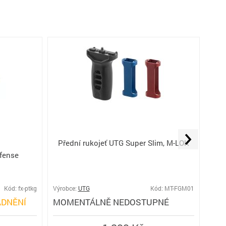
Přední rukojeť UTG Super Slim, M-LOK
efense
Takt
stra
Kód: fx-ptkg
Výrobce:
UTG
Kód: MT-FGM01
Výro
DNĚNÍ
MOMENTÁLNĚ NEDOSTUPNÉ
PŘ