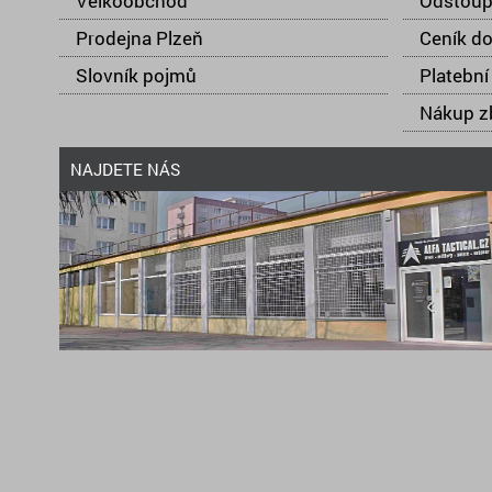
Velkoobchod
Odstoup
Prodejna Plzeň
Ceník d
Slovník pojmů
Platební
Nákup zb
NAJDETE NÁS