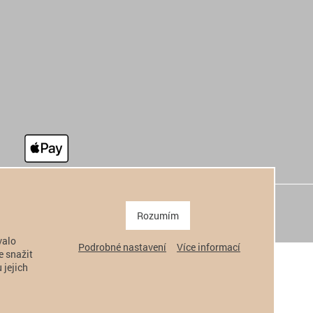
Rozumím
valo
Podrobné nastavení
Více informací
e snažit
 jejich