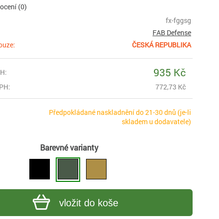
cení (0)
fx-fggsg
FAB Defense
ouze:
ČESKÁ REPUBLIKA
935 Kč
H:
PH:
772,73 Kč
Předpokládané naskladnění do 21-30 dnů (je-li
skladem u dodavatele)
Barevné varianty
vložit do koše