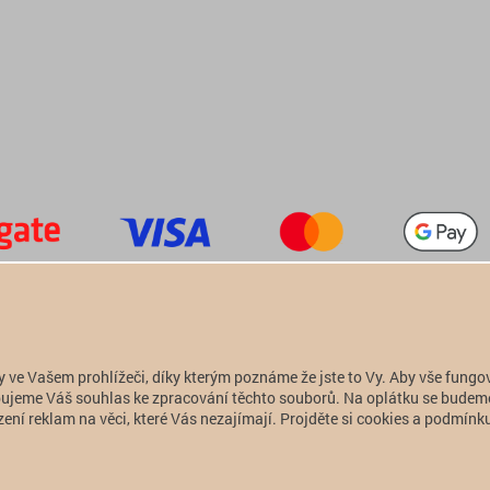
+420 774 949 776

info@alfatactical.cz

y ve Vašem prohlížeči, díky kterým poznáme že jste to Vy. Aby vše fungo
Copyright 2011 - 2026 alfatactical | vytvořeno
adSYSTEM
.
ebujeme Váš souhlas ke zpracování těchto souborů. Na oplátku se budem
ení reklam na věci, které Vás nezajímají. Projděte si cookies a podmínku