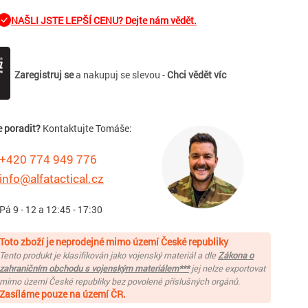
NAŠLI JSTE LEPŠÍ CENU? Dejte nám vědět.
Zaregistruj se
a nakupuj se slevou -
Chci vědět víc
e poradit?
Kontaktujte Tomáše:
+420 774 949 776
info@alfatactical.cz
 Pá 9 - 12 a 12:45 - 17:30
Toto zboží je neprodejné mimo území České republiky
Tento produkt je klasifikován jako vojenský materiál a dle
Zákona o
zahraničním obchodu s vojenským materiálem***
jej nelze exportovat
mimo území České republiky bez povolené příslušných orgánů.
Zasíláme pouze na území ČR.