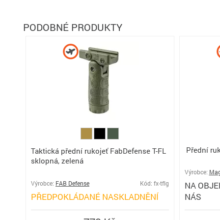
PODOBNÉ PRODUKTY
Přední ru
Taktická přední rukojeť FabDefense T-FL
sklopná, zelená
Výrobce:
Mag
Výrobce:
FAB Defense
Kód: fx-tflg
NA OBJE
PŘEDPOKLÁDANÉ NASKLADNĚNÍ
NÁS