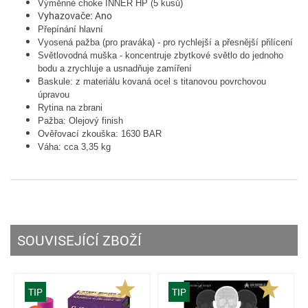
Výměnné choke
INNER HP (5 kusů)
Vyhazovače: Ano
Přepínání hlavní
Vyosená pažba (pro praváka) - pro rychlejší a přesnější přilícení
Světlovodná muška - koncentruje zbytkové světlo do jednoho
bodu a zrychluje a usnadňuje zamíření
Baskule: z materiálu kovaná ocel s titanovou povrchovou
úpravou
Rytina na zbrani
Pažba: Olejový finish
Ověřovací zkouška: 1630 BAR
Váha: cca 3,35 kg
SOUVISEJÍCÍ ZBOŽÍ
TIP
TIP