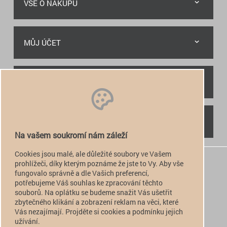
VŠE O NÁKUPU
MŮJ ÚČET
RYCHLÝ KONTAKT
NAJDETE NÁS
Na vašem soukromí nám záleží
Cookies jsou malé, ale důležité soubory ve Vašem
+420 774 949 776

prohlížeči, díky kterým poznáme že jste to Vy. Aby vše
fungovalo správně a dle Vašich preferencí,
info@alfatactical.cz

potřebujeme Váš souhlas ke zpracování těchto
souborů. Na oplátku se budeme snažit Vás ušetřit
zbytečného klikání a zobrazení reklam na věci, které
Vás nezajímají. Projděte si cookies a podmínku jejich
verze pro PC
užívání.