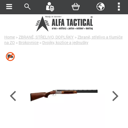
Home
>
ZBRANĚ, STŘELIVO, DOPLŇKY
>
Zbraně, střelivo a tlumiče
na ZO
>
Brokovnice
>
Dvojky, kozlice a jednušky