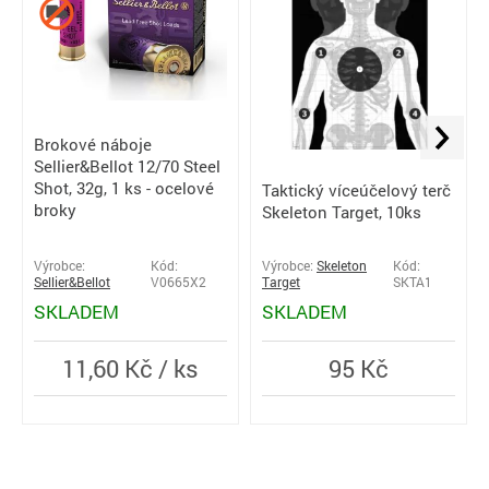
Brokové náboje
Sellier&Bellot 12/70 Steel
Shot, 32g, 1 ks - ocelové
Taktický víceúčelový terč
broky
Skeleton Target, 10ks
Výrobce:
Kód:
Výrobce:
Skeleton
Kód:
Sellier&Bellot
V0665X2
Target
SKTA1
SKLADEM
SKLADEM
11,60 Kč / ks
95 Kč