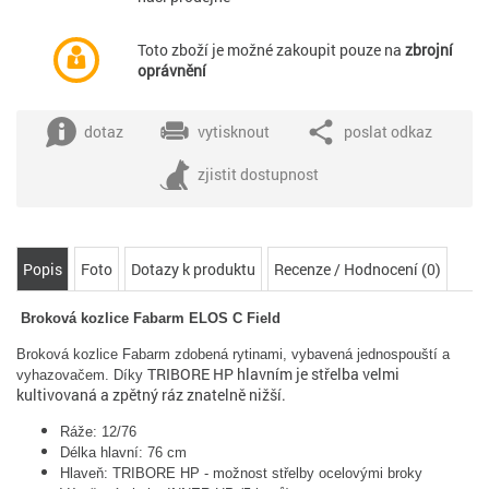
Toto zboží je možné zakoupit pouze na
zbrojní
oprávnění
dotaz
vytisknout
poslat odkaz
zjistit dostupnost
Popis
Foto
Dotazy k produktu
Recenze / Hodnocení (0)
Broková kozlice Fabarm ELOS C Field
Broková kozlice Fabarm zdobená rytinami, vybavená jednospouští a
TRIBORE HP hlavním je střelba velmi
vyhazovačem. Díky
kultivovaná a zpětný ráz znatelně nižší.
Ráže: 12/76
Délka hlavní: 76 cm
Hlaveň: TRIBORE HP - možnost střelby ocelovými broky