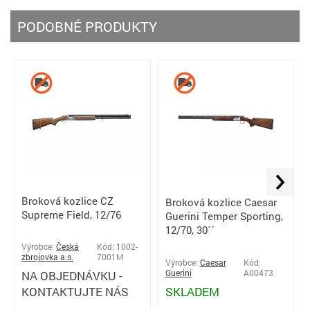
PODOBNÉ PRODUKTY
Broková kozlice CZ
Broková kozlice Caesar
Supreme Field, 12/76
Guerini Temper Sporting,
12/70, 30´´
Výrobce:
Česká
Kód: 1002-
zbrojovka a.s.
7001M
Výrobce:
Caesar
Kód:
NA OBJEDNÁVKU -
Guerini
A00473
KONTAKTUJTE NÁS
SKLADEM