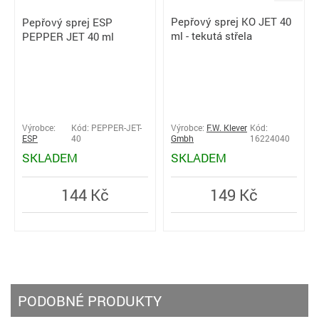
Pepřový sprej KO JET 40
Pepřový sprej ESP
ml - tekutá střela
PEPPER JET 40 ml
Výrobce:
Kód: PEPPER-JET-
Výrobce:
F.W. Klever
Kód:
ESP
40
Gmbh
16224040
SKLADEM
SKLADEM
144 Kč
149 Kč
PODOBNÉ PRODUKTY