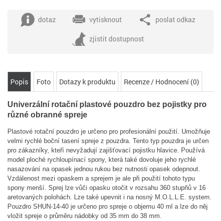
dotaz
vytisknout
poslat odkaz
zjistit dostupnost
Popis
Foto
Dotazy k produktu
Recenze / Hodnocení (0)
Univerzální rotační plastové pouzdro bez pojistky pro
různé obranné spreje
Plastové rotační pouzdro je určeno pro profesionální použití. Umožňuje
velmi rychlé boční tasení spreje z pouzdra. Tento typ pouzdra je určen
pro zákazníky, kteří nevyžadují zajišťovací pojistku hlavice. Používá
model ploché rychloupínací spony, která také dovoluje jeho rychlé
nasazování na opasek jednou rukou bez nutnosti opasek odepnout.
Vzdálenost mezi opaskem a sprejem je ale při použití tohoto typu
spony menší. Sprej lze vůči opasku otočit v rozsahu 360 stupňů v 16
aretovaných polohách. Lze také upevnit i na nosný M.O.L.L.E. system.
Pouzdro SHUN-14-40 je určeno pro spreje o objemu 40 ml a lze do něj
vložit spreje o průměru nádobky od 35 mm do 38 mm.