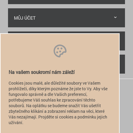
MŮJ ÚČET
RYCHLÝ KONTAKT
NAJDETE NÁS
Na vašem soukromí nám záleží
Cookies jsou malé, ale důležité soubory ve Vašem
+420 774 949 776

prohlížeči, díky kterým poznáme že jste to Vy. Aby vše
fungovalo správně a dle Vašich preferencí,
info@alfatactical.cz

potřebujeme Váš souhlas ke zpracování těchto
souborů. Na oplátku se budeme snažit Vás ušetřit
zbytečného klikání a zobrazení reklam na věci, které
Vás nezajímají. Projděte si cookies a podmínku jejich
verze pro PC
užívání.
verze pro Mobil