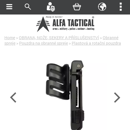
Home
>
OBRANA, NOŽE, SEKERY A PŘÍSLUŠENSTVÍ
>
Obranné
spreje
>
Pouzdra na obranné spreje
>
Plastová a rotační pouzdra