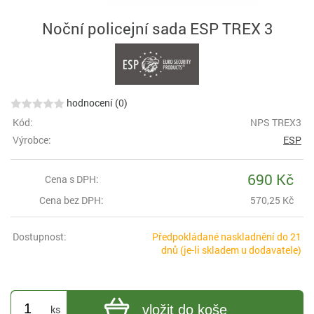
Noční policejní sada ESP TREX 3
hodnocení (0)
Kód:
NPS TREX3
Výrobce:
ESP
690 Kč
Cena s DPH:
Cena bez DPH:
570,25 Kč
Dostupnost:
Předpokládané naskladnění do 21
dnů (je-li skladem u dodavatele)
vložit do koše
ks