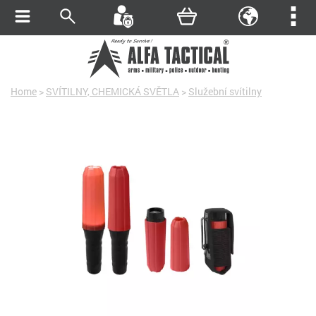
Home
>
SVÍTILNY, CHEMICKÁ SVĚTLA
>
Služební svítilny