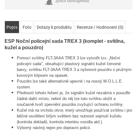
zjistit dostupnost
Popis
Foto
Dotazy k produktu
Recenze / Hodnocení (0)
ESP Noční policejní sada TREX 3 (komplet - svítilna,
kužel a pouzdro)
Pomocí svítilny FLT-3AAA TREX 3 lze vytvořit tzv. „Noční
policejní sada", obsahující plastový signální kužel červené
barvy, svítilnu FLT-3AAA TREX 3 a nylonové pouzdro s pružným
kovovým klipsem na opasek.
Pouzdro lze také alternativně upevnit i na nosný M.O.L.L.E.
system.
Předností tohoto řešení je, že signální kužel nezabírá v pouzdře
žádné další místo, neboť do něj lze tuto svítilnu uložit a
současně tvoří zpevnění pouzdra zvyšující ochranu svítilny.
Kužel má na vrcholu otvor, který umožňuje používat svítilnu i pro
běžné osvětlení bílým světlem bez nutnosti sejmutí kuželu
(kontrola dokladů, kontrola interiéru vozidla atd.).
Výborný nástroj nejen pro dopravní policii.