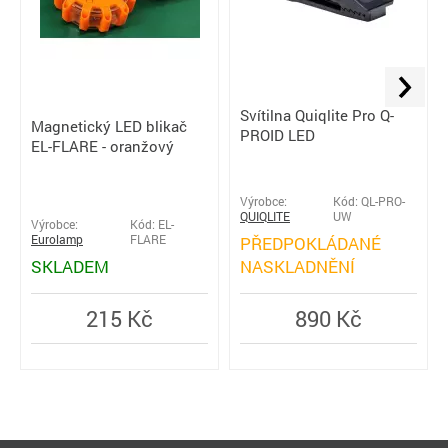
Svítilna Quiqlite Pro Q-
Magnetický LED blikač
PROID LED
EL-FLARE - oranžový
Výrobce:
Kód: QL-PRO-
QUIQLITE
UW
Výrobce:
Kód: EL-
Eurolamp
FLARE
PŘEDPOKLÁDANÉ
SKLADEM
NASKLADNĚNÍ
215 Kč
890 Kč