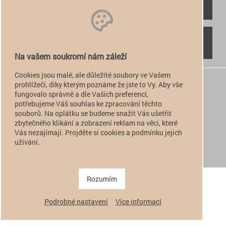
RYCHLÝ KONTAKT
NAJDETE NÁS
Na vašem soukromí nám záleží
Cookies jsou malé, ale důležité soubory ve Vašem
+420 774 949 776

prohlížeči, díky kterým poznáme že jste to Vy. Aby vše
fungovalo správně a dle Vašich preferencí,
info@alfatactical.cz

potřebujeme Váš souhlas ke zpracování těchto
souborů. Na oplátku se budeme snažit Vás ušetřit
zbytečného klikání a zobrazení reklam na věci, které
Vás nezajímají. Projděte si cookies a podmínku jejich
verze pro PC
užívání.
verze pro Mobil
Copyright 2011 - 2026 alfatactical | vytvořeno
adSYSTEM
.
Rozumím
Podrobné nastavení
Více informací