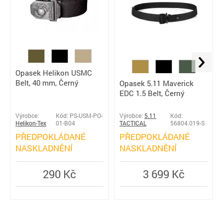
Opasek Helikon USMC
Belt, 40 mm, Černý
Opasek 5.11 Maverick
EDC 1.5 Belt, Černý
Výrobce:
Kód: PS-USM-PO-
Výrobce:
5.11
Kód:
Helikon-Tex
01-B04
TACTICAL
56804.019-S
PŘEDPOKLÁDANÉ
PŘEDPOKLÁDANÉ
NASKLADNĚNÍ
NASKLADNĚNÍ
290 Kč
3 699 Kč