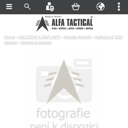
Home
>
OBLEČENÍ A DOPLŇKY
>
Opasky, kšandy
>
Kalhotové, EDC
opasky
>
Nylonové opasky