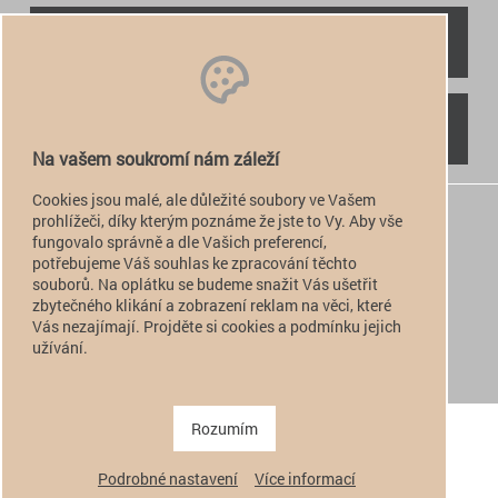
RYCHLÝ KONTAKT
NAJDETE NÁS
Na vašem soukromí nám záleží
Cookies jsou malé, ale důležité soubory ve Vašem
+420 774 949 776

prohlížeči, díky kterým poznáme že jste to Vy. Aby vše
fungovalo správně a dle Vašich preferencí,
info@alfatactical.cz

potřebujeme Váš souhlas ke zpracování těchto
souborů. Na oplátku se budeme snažit Vás ušetřit
zbytečného klikání a zobrazení reklam na věci, které
Vás nezajímají. Projděte si cookies a podmínku jejich
verze pro PC
užívání.
verze pro Mobil
Copyright 2011 - 2026 alfatactical | vytvořeno
adSYSTEM
.
Rozumím
Podrobné nastavení
Více informací