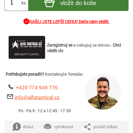
vložit do koše
ks
NAŠLI JSTE LEPŠÍ CENU? Dejte nám vědět.
Zaregistruj se
a nakupuj se slevou -
Chci
vědět víc
Potřebujete poradit?
Kontaktujte Tomáše:
+420 774 949 776
info@alfatactical.cz
Po - Pá 9 - 12 a 12:45 - 17:30
dotaz
vytisknout
poslat odkaz