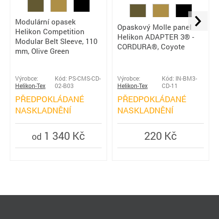
Modulární opasek
Opaskový Molle panel
Helikon Competition
Helikon ADAPTER 3® -
Modular Belt Sleeve, 110
CORDURA®, Coyote
mm, Olive Green
Výrobce:
Kód: PS-CMS-CD-
Výrobce:
Kód: IN-BM3-
Helikon-Tex
02-B03
Helikon-Tex
CD-11
PŘEDPOKLÁDANÉ
PŘEDPOKLÁDANÉ
NASKLADNĚNÍ
NASKLADNĚNÍ
1 340 Kč
220 Kč
od