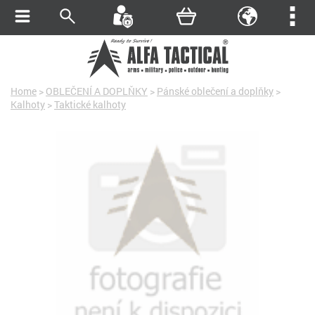
Home
>
OBLEČENÍ A DOPLŇKY
>
Pánské oblečení a doplňky
>
Kalhoty
>
Taktické kalhoty