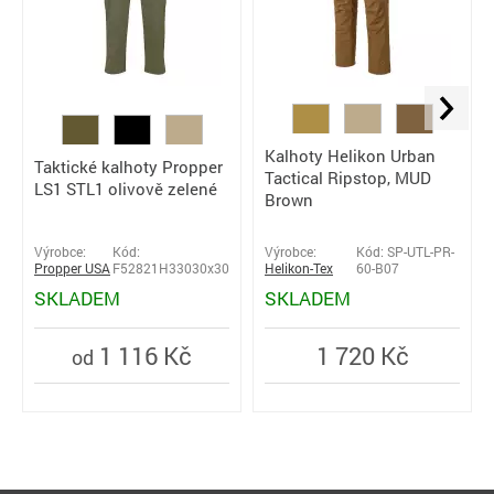
Kalhoty Helikon Urban
Taktické kalhoty Propper
Tactical Ripstop, MUD
LS1 STL1 olivově zelené
Brown
Výrobce:
Kód:
Výrobce:
Kód: SP-UTL-PR-
Propper USA
F52821H33030x30
Helikon-Tex
60-B07
SKLADEM
SKLADEM
1 116 Kč
1 720 Kč
od