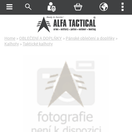
Home
>
OBLEČENÍ A DOPLŇKY
>
Pánské oblečení a doplňky
>
Kalhoty
>
Taktické kalhoty