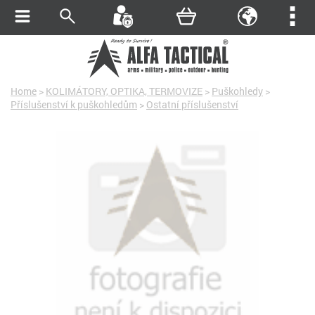
Home
>
KOLIMÁTORY, OPTIKA, TERMOVIZE
>
Puškohledy
>
Příslušenství k puškohledům
>
Ostatní příslušenství