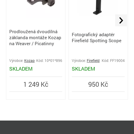
Prodloužená dvoudílná
Fotografický adaptér
záklanda montáže Kozap
Firefield Spotting Scope
na Weaver / Picatinny
Výrobce:
Kozap
Kód: 10*01*896
Výrobce:
Firefield
Kód: FF19004
SKLADEM
SKLADEM
1 249 Kč
950 Kč