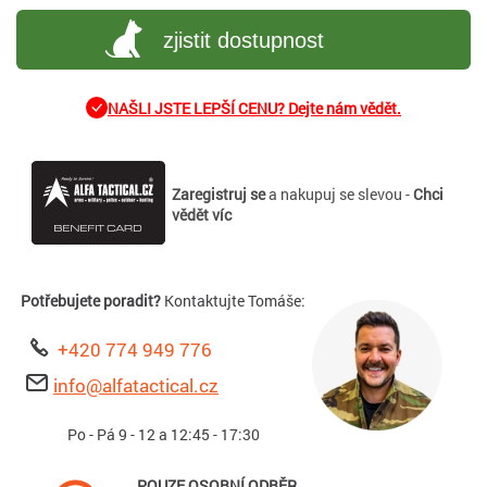
zjistit dostupnost
NAŠLI JSTE LEPŠÍ CENU? Dejte nám vědět.
Zaregistruj se
a nakupuj se slevou -
Chci
vědět víc
Potřebujete poradit?
Kontaktujte Tomáše:
+420 774 949 776
info@alfatactical.cz
Po - Pá 9 - 12 a 12:45 - 17:30
POUZE OSOBNÍ ODBĚR