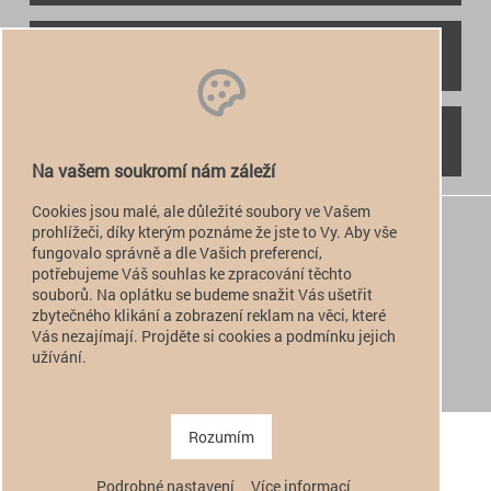
RYCHLÝ KONTAKT
NAJDETE NÁS
Na vašem soukromí nám záleží
Cookies jsou malé, ale důležité soubory ve Vašem
+420 774 949 776

prohlížeči, díky kterým poznáme že jste to Vy. Aby vše
fungovalo správně a dle Vašich preferencí,
info@alfatactical.cz

potřebujeme Váš souhlas ke zpracování těchto
souborů. Na oplátku se budeme snažit Vás ušetřit
zbytečného klikání a zobrazení reklam na věci, které
Vás nezajímají. Projděte si cookies a podmínku jejich
verze pro PC
užívání.
verze pro Mobil
Copyright 2011 - 2026 alfatactical | vytvořeno
adSYSTEM
.
Rozumím
Podrobné nastavení
Více informací