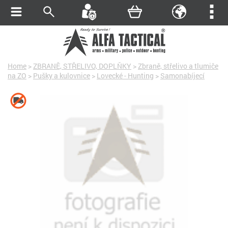
Home
>
ZBRANĚ, STŘELIVO, DOPLŇKY
>
Zbraně, střelivo a tlumiče
na ZO
>
Pušky a kulovnice
>
Lovecké - Hunting
>
Samonabíjecí