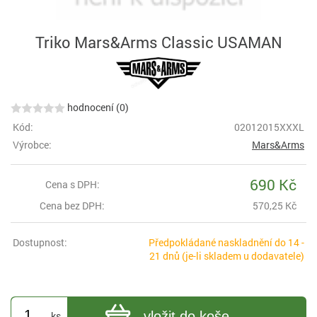
Triko Mars&Arms Classic USAMAN
hodnocení (0)
Kód:
02012015XXXL
Výrobce:
Mars&Arms
690 Kč
Cena s DPH:
Cena bez DPH:
570,25 Kč
Dostupnost:
Předpokládané naskladnění do 14 -
21 dnů (je-li skladem u dodavatele)
vložit do koše
ks