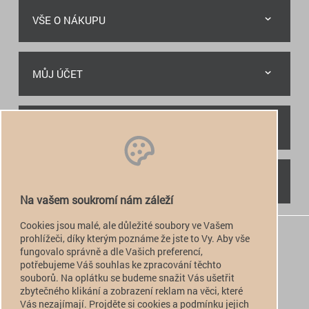
VŠE O NÁKUPU
MŮJ ÚČET
RYCHLÝ KONTAKT
NAJDETE NÁS
Na vašem soukromí nám záleží
Cookies jsou malé, ale důležité soubory ve Vašem
+420 774 949 776

prohlížeči, díky kterým poznáme že jste to Vy. Aby vše
fungovalo správně a dle Vašich preferencí,
info@alfatactical.cz

potřebujeme Váš souhlas ke zpracování těchto
souborů. Na oplátku se budeme snažit Vás ušetřit
zbytečného klikání a zobrazení reklam na věci, které
Vás nezajímají. Projděte si cookies a podmínku jejich