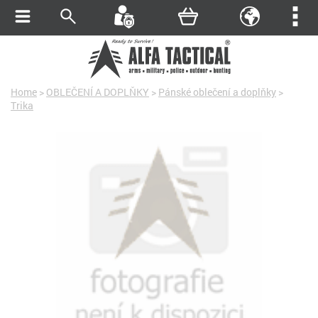
Home
>
OBLEČENÍ A DOPLŇKY
>
Pánské oblečení a doplňky
>
Trika