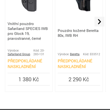
Vnitřní pouzdro
Safariland SPECIES IWB
P
Pouzdro kožené Beretta
pro Glock 19,
S
80x, IWB RH
pravostranné, černé
4
z
Výrobce:
Kód: 20-
Safariland Group
283-131
Výrobce:
Beretta
Kód: E03512
V
PŘEDPOKLÁDANÉ
PŘEDPOKLÁDANÉ
S
NASKLADNĚNÍ
NASKLADNĚNÍ
1 380 Kč
2 290 Kč