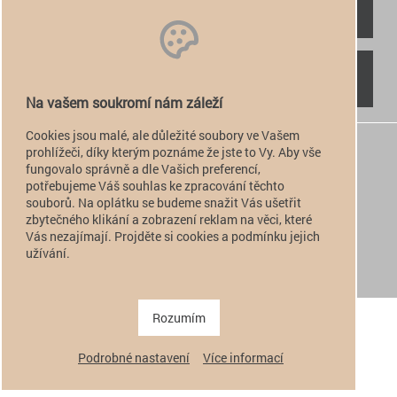
RYCHLÝ KONTAKT
NAJDETE NÁS
Na vašem soukromí nám záleží
Cookies jsou malé, ale důležité soubory ve Vašem
+420 774 949 776

prohlížeči, díky kterým poznáme že jste to Vy. Aby vše
fungovalo správně a dle Vašich preferencí,
info@alfatactical.cz

potřebujeme Váš souhlas ke zpracování těchto
souborů. Na oplátku se budeme snažit Vás ušetřit
zbytečného klikání a zobrazení reklam na věci, které
Vás nezajímají. Projděte si cookies a podmínku jejich
verze pro PC
užívání.
verze pro Mobil
Copyright 2011 - 2026 alfatactical | vytvořeno
adSYSTEM
.
Rozumím
Podrobné nastavení
Více informací