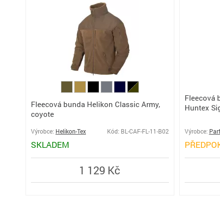
Fleecová 
Fleecová bunda Helikon Classic Army,
Huntex Si
coyote
Výrobce:
Helikon-Tex
Kód: BL-CAF-FL-11-B02
Výrobce:
Par
SKLADEM
PŘEDPO
1 129 Kč