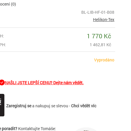
cení (0)
BL-LIB-HF-01-B08
Helikon-Tex
1 770 Kč
H:
PH:
1 462,81 Kč
Vyprodáno
NAŠLI JSTE LEPŠÍ CENU? Dejte nám vědět.
Zaregistruj se
a nakupuj se slevou -
Chci vědět víc
e poradit?
Kontaktujte Tomáše: