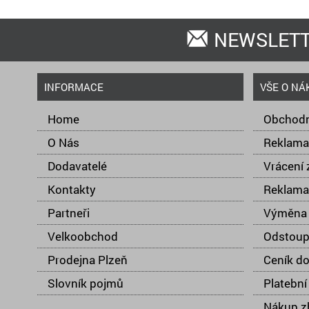
NEWSLET
INFORMACE
VŠE O NÁ
Home
Obchodn
O Nás
Reklama
Dodavatelé
Vrácení 
Kontakty
Reklama
Partneři
Výměna 
Velkoobchod
Odstoup
Prodejna Plzeň
Ceník d
Slovník pojmů
Platební
Nákup zb