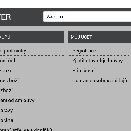
TER
KUPU
MŮJ ÚČET
í podmínky
Registrace
ční řád
Zjistit stav objednávky
zboží
Přihlášení
ce zboží
Ochrana osobních údajů
zboží
ení od smlouvy
opravy
 brána
raní, střeliva a doplňků