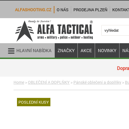
ALFASHOOTING.CZ
O NÁS
PRODEJNA PLZEŇ
KONTAK
HLAVNÍ NABÍDKA
ZNAČKY
AKCE
NOVINKY
NÁ
Dopra
Home
>
OBLEČENÍ A DOPLŇKY
>
Pánské oblečení a doplňky
>
B
POSLEDNÍ KUSY