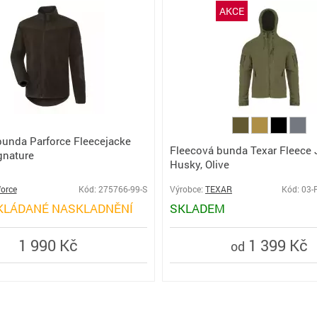
AKCE
bunda Parforce Fleecejacke
Fleecová bunda Texar Fleece 
gnature
Husky, Olive
force
Kód: 275766-99-S
Výrobce:
TEXAR
Kód: 03-
KLÁDANÉ NASKLADNĚNÍ
SKLADEM
1 990 Kč
1 399 Kč
od