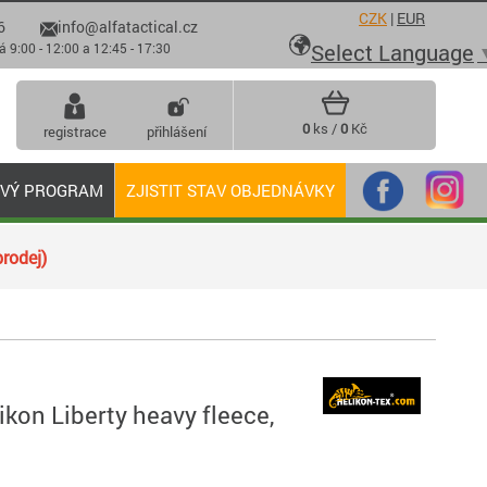
CZK
|
EUR
6
info@alfatactical.cz

Select Language
 - 12:00 a 12:45 - 17:30
0
ks /
0
Kč
registrace
přihlášení
OVÝ PROGRAM
ZJISTIT STAV OBJEDNÁVKY
rodej)
kon Liberty heavy fleece,