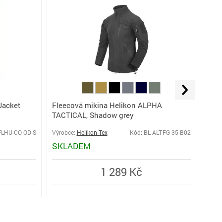
Fleecová mikina Helikon ALPHA
Jacket
Flee
TACTICAL, Shadow grey
oliv
FLHU-CO-OD-S
Výrobce:
Helikon-Tex
Kód: BL-ALT-FG-35-B02
Výro
SKLADEM
SK
1 289 Kč