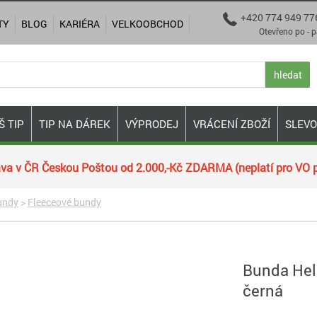
+420 774 949 77

TY
BLOG
KARIÉRA
VELKOOBCHOD
Otevřeno po - pá 9:00
hledat
Š TIP
TIP NA DÁREK
VÝPRODEJ
VRÁCENÍ ZBOŽÍ
SLEV
va v ČR Českou Poštou od 2.000,-Kč ZDARMA (neplatí pro VO p
undy
>
Fleeceové bundy
Bunda Heli
černá