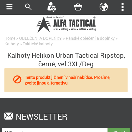
Home
>
OBLEČENÍ A DOPLŇKY
>
Pánské oblečení a doplňky
>
Kalhoty
>
Taktické kalhoty
Kalhoty Helikon Urban Tactical Ripstop,
černé, vel.3XL/Reg
Tento produkt již není v naší nabídce. Prosíme,
zvolte jinou alternativu.
NEWSLETTER