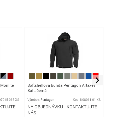
 Monlite
Softshellová bunda Pentagon Artaxes
Hybr
Soft, černá
oliv
07015-06E-XS
Výrobce:
Pentagon
Kód: K08011-01-XS
KTUJTE
NA OBJEDNÁVKU - KONTAKTUJTE
Výro
NÁS
SK