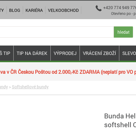
+420 774 949 77

TY
BLOG
KARIÉRA
VELKOOBCHOD
Otevřeno po - pá 9:00
hledat
Š TIP
TIP NA DÁREK
VÝPRODEJ
VRÁCENÍ ZBOŽÍ
SLEV
va v ČR Českou Poštou od 2.000,-Kč ZDARMA (neplatí pro VO p
undy
>
Softshellové bundy
Bunda Heli
softshell O