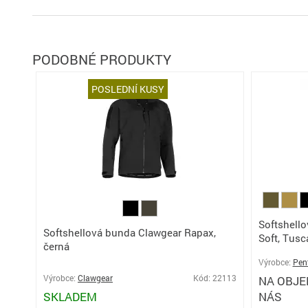
PODOBNÉ PRODUKTY
POSLEDNÍ KUSY
Softshell
Softshellová bunda Clawgear Rapax,
Soft, Tusc
černá
Výrobce:
Pen
Výrobce:
Clawgear
Kód: 22113
NA OBJE
SKLADEM
NÁS