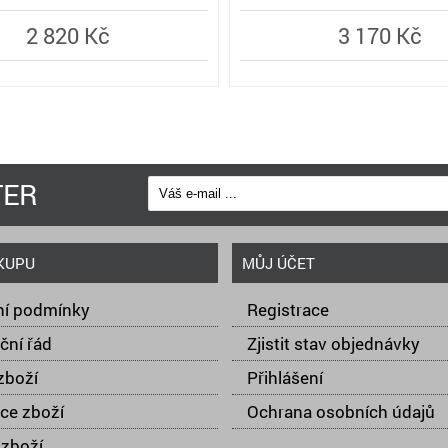
2 820 Kč
3 170 Kč
TER
KUPU
MŮJ ÚČET
í podmínky
Registrace
ční řád
Zjistit stav objednávky
zboží
Přihlášení
ce zboží
Ochrana osobních údajů
zboží