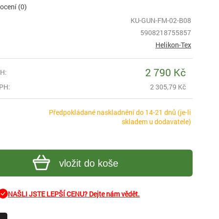
cení (0)
KU-GUN-FM-02-B08
5908218755857
Helikon-Tex
2 790 Kč
H:
PH:
2 305,79 Kč
Předpokládané naskladnění do 14-21 dnů (je-li
skladem u dodavatele)
vložit do koše
NAŠLI JSTE LEPŠÍ CENU? Dejte nám vědět.