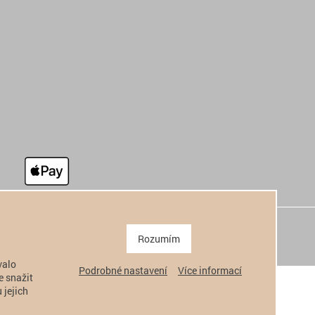
Rozumím
valo
Podrobné nastavení
Více informací
e snažit
 jejich