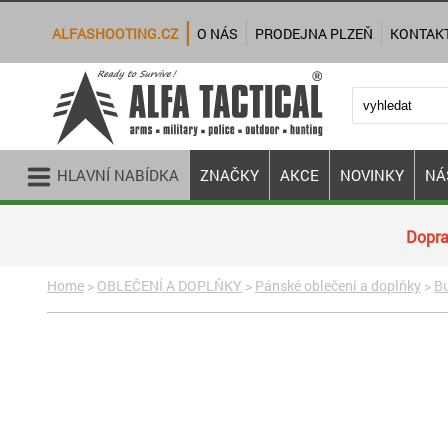
ALFASHOOTING.CZ
O NÁS
PRODEJNA PLZEŇ
KONTAK
HLAVNÍ NABÍDKA
ZNAČKY
AKCE
NOVINKY
NÁ
Dopra
Home
>
OBLEČENÍ A DOPLŇKY
>
Pánské oblečení a doplňky
>
B