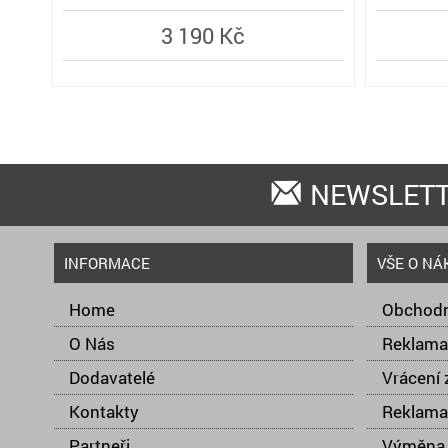
3 190 Kč
NEWSLET
INFORMACE
VŠE O NÁ
Home
Obchodn
O Nás
Reklama
Dodavatelé
Vrácení 
Kontakty
Reklama
Partneři
Výměna 