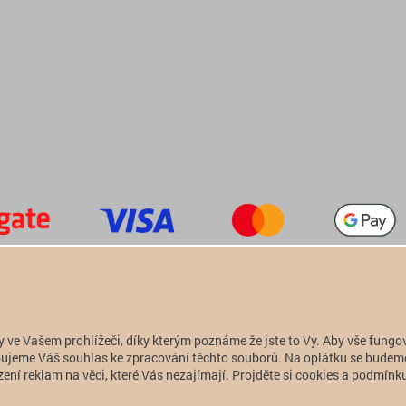
+420 774 949 776

info@alfatactical.cz

y ve Vašem prohlížeči, díky kterým poznáme že jste to Vy. Aby vše fungo
Copyright 2011 - 2026 alfatactical | vytvořeno
adSYSTEM
.
ebujeme Váš souhlas ke zpracování těchto souborů. Na oplátku se budem
ení reklam na věci, které Vás nezajímají. Projděte si cookies a podmínku