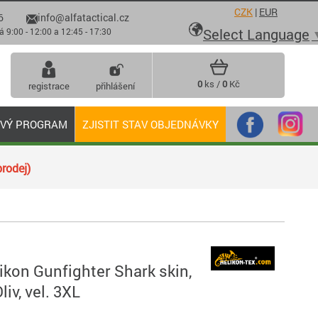
CZK
|
EUR
6
info@alfatactical.cz

Select Language
 - 12:00 a 12:45 - 17:30
0
ks /
0
Kč
registrace
přihlášení
OVÝ PROGRAM
ZJISTIT STAV OBJEDNÁVKY
rodej)
kon Gunfighter Shark skin,
liv, vel. 3XL