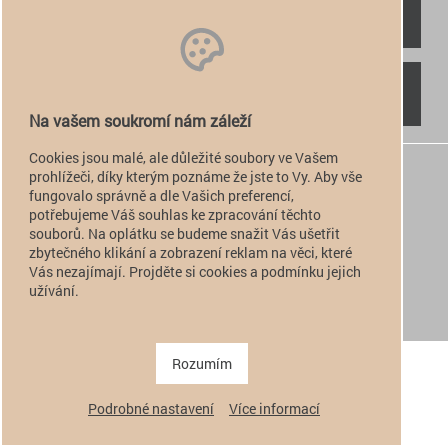
RYCHLÝ KONTAKT
NAJDETE NÁS
Na vašem soukromí nám záleží
Cookies jsou malé, ale důležité soubory ve Vašem
+420 774 949 776

prohlížeči, díky kterým poznáme že jste to Vy. Aby vše
fungovalo správně a dle Vašich preferencí,
info@alfatactical.cz

potřebujeme Váš souhlas ke zpracování těchto
souborů. Na oplátku se budeme snažit Vás ušetřit
zbytečného klikání a zobrazení reklam na věci, které
Vás nezajímají. Projděte si cookies a podmínku jejich
verze pro PC
užívání.
verze pro Mobil
Copyright 2011 - 2026 alfatactical | vytvořeno
adSYSTEM
.
Rozumím
Podrobné nastavení
Více informací