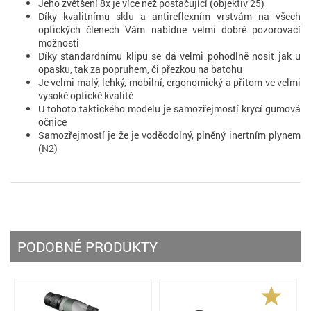
Jeho zvětšení 8x je více než postačující (objektiv 25)
Díky kvalitnímu sklu a antireflexním vrstvám na všech
optických členech Vám nabídne velmi dobré pozorovací
možnosti
Díky standardnímu klipu se dá velmi pohodlně nosit jak u
opasku, tak za popruhem, či přezkou na batohu
Je velmi malý, lehký, mobilní, ergonomický a přitom ve velmi
vysoké optické kvalitě
U tohoto taktického modelu je samozřejmostí krycí gumová
očnice
Samozřejmostí je že je voděodolný, plněný inertním plynem
(N2)
PODOBNÉ PRODUKTY