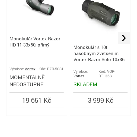
Monokulár Vortex Razor
HD 11-33x50, přímý
Monokulár s 10ti
násobným zvětšením
Vortex Razor Solo 10x36
Výrobce:
Vortex
Kód: RZR-50S1
Výrobce:
Kód: VOR-
MOMENTÁLNĚ
Vortex
RT136S
NEDOSTUPNÉ
SKLADEM
19 651 Kč
3 999 Kč