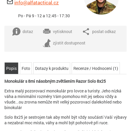
info@alfatactical.cz
Po - Pá 9 - 12 a 12:45 - 17:30
dotaz
vytisknout
poslat odkaz
zjistit dostupnost
Popis
Foto
Dotazy k produktu
Recenze / Hodnocení (1)
Monokulár s 8mi násobným zvětšením Razor Solo 8x25
Extra malý pozorovací monokulár pro lovce a turisty. Jeho nízká
váha a minimální rozměry Vám pomohou mít jej sebou vždy a
všude...ou zrovna nemůže mít velký pozorovací dalekohled nebo
binokulár
Solo 8x25 je sestrojen tak aby mohl být vždy součástí Vaší výbavy
a nezabral moc místa, váhy a mohl být pohotově při ruce.