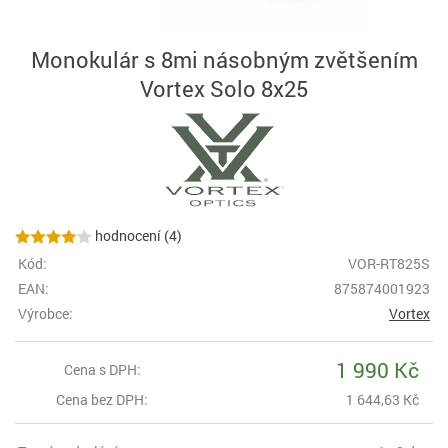
Monokulár s 8mi násobným zvětšením
Vortex Solo 8x25
hodnocení (4)
Kód:
VOR-RT825S
EAN:
875874001923
Výrobce:
Vortex
1 990 Kč
Cena s DPH:
Cena bez DPH:
1 644,63 Kč