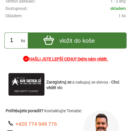
Termín odeslání:
1 - 2 dny
Dostupnost:
skladem
Skladem:
1 ks
vložit do koše
ks
NAŠLI JSTE LEPŠÍ CENU? Dejte nám vědět.
Zaregistruj se
a nakupuj se slevou -
Chci
vědět víc
Potřebujete poradit?
Kontaktujte Tomáše:
+420 774 949 776