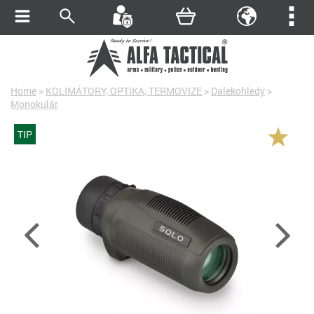
Home
>
KOLIMÁTORY, OPTIKA, TERMOVIZE
>
Dalekohledy
>
Monokulár
TIP