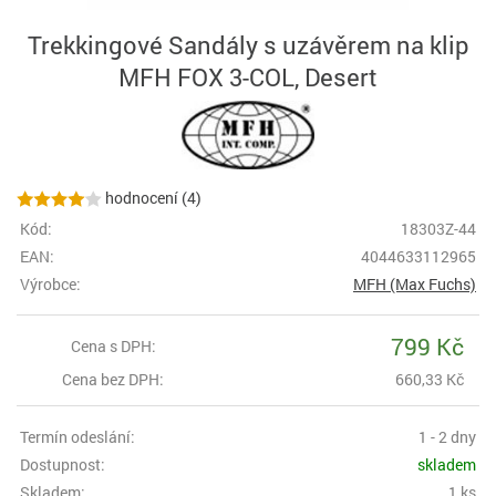
Trekkingové Sandály s uzávěrem na klip
MFH FOX 3-COL, Desert
hodnocení (4)
Kód:
18303Z-44
EAN:
4044633112965
Výrobce:
MFH (Max Fuchs)
799 Kč
Cena s DPH:
Cena bez DPH:
660,33 Kč
Termín odeslání:
1 - 2 dny
Dostupnost:
skladem
Skladem:
1 ks