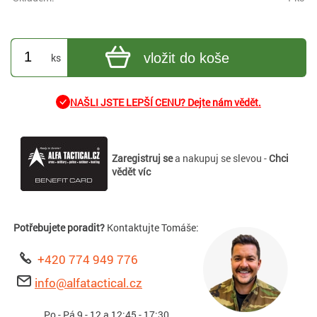
vložit do koše
ks
NAŠLI JSTE LEPŠÍ CENU? Dejte nám vědět.
Zaregistruj se
a nakupuj se slevou -
Chci
vědět víc
Potřebujete poradit?
Kontaktujte Tomáše:
+420 774 949 776
info@alfatactical.cz
Po - Pá 9 - 12 a 12:45 - 17:30