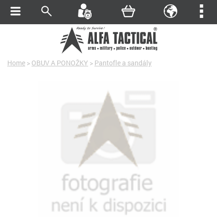
Home
>
OBUV A PONOŽKY
>
Pantofle a sandály