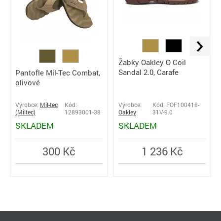
Žabky Oakley O Coil
Sandal 2.0, Carafe
Pantofle Mil-Tec Combat,
olivové
Výrobce:
Mil-tec
Kód:
Výrobce:
Kód: FOF100418-
(Miltec)
12893001-38
Oakley
31V-9.0
SKLADEM
SKLADEM
300 Kč
1 236 Kč