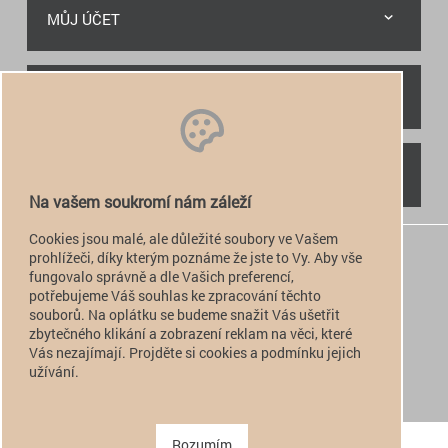
MŮJ ÚČET
RYCHLÝ KONTAKT
NAJDETE NÁS
Na vašem soukromí nám záleží
Cookies jsou malé, ale důležité soubory ve Vašem
+420 774 949 776

prohlížeči, díky kterým poznáme že jste to Vy. Aby vše
fungovalo správně a dle Vašich preferencí,
info@alfatactical.cz

potřebujeme Váš souhlas ke zpracování těchto
souborů. Na oplátku se budeme snažit Vás ušetřit
zbytečného klikání a zobrazení reklam na věci, které
Vás nezajímají. Projděte si cookies a podmínku jejich
verze pro PC
užívání.
verze pro Mobil
Copyright 2011 - 2026 alfatactical | vytvořeno
adSYSTEM
.
Rozumím