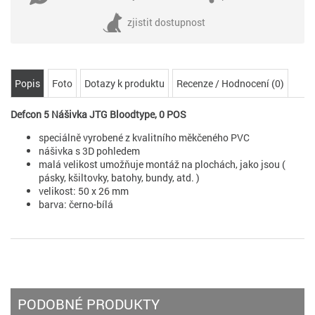
zjistit dostupnost
Popis
Foto
Dotazy k produktu
Recenze / Hodnocení (0)
Defcon 5 Nášivka JTG Bloodtype, 0 POS
speciálně
vyrobené
z
kvalitního
měkčeného PVC
nášivka s 3D
pohledem
malá velikost
umožňuje
montáž na
plochách
, jako jsou
(
pásky
,
kšiltovky
,
batohy
, bundy,
atd. )
velikost: 50 x 26 mm
barva: černo-bílá
PODOBNÉ PRODUKTY