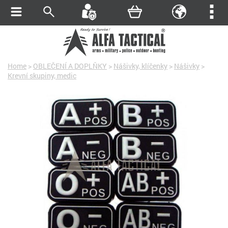
Home
>
OBLEČENÍ A DOPLŇKY
>
Nášivky, klíčenky
>
Nášivky
>
Krevní skupiny, medic