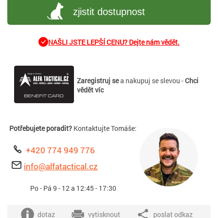
zjistit dostupnost
NAŠLI JSTE LEPŠÍ CENU? Dejte nám vědět.
Zaregistruj se
a nakupuj se slevou -
Chci
vědět víc
Potřebujete poradit?
Kontaktujte Tomáše:
+420 774 949 776
info@alfatactical.cz
Po - Pá 9 - 12 a 12:45 - 17:30
dotaz
vytisknout
poslat odkaz