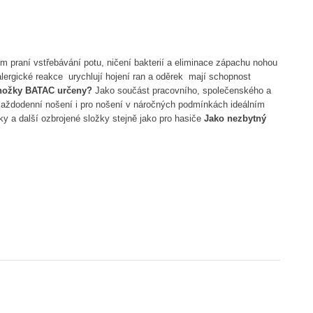
ém praní
vstřebávání potu, ničení bakterií a eliminace zápachu nohou
alergické reakce
urychlují hojení ran a oděrek mají schopnost
nožky BATAC určeny?
Jako součást pracovního, společenského a
 každodenní nošení i pro nošení v náročných podmínkách ideálním
íky a další ozbrojené složky stejně jako pro hasiče
Jako nezbytný