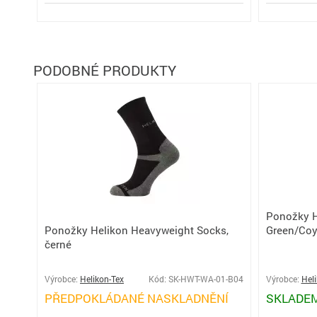
PODOBNÉ PRODUKTY
Ponožky H
Ponožky Helikon Heavyweight Socks,
Green/Coy
černé
Výrobce:
Helikon-Tex
Kód: SK-HWT-WA-01-B04
Výrobce:
Hel
PŘEDPOKLÁDANÉ NASKLADNĚNÍ
SKLADE