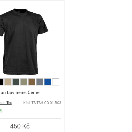
kon bavlněné, Černé
ikon-Tex
Kód: TS-TSH-CO-01-B03
M
450 Kč