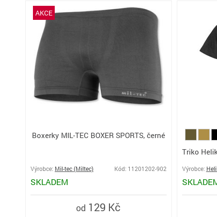
AKCE
Boxerky MIL-TEC BOXER SPORTS, černé
Triko Heli
Výrobce:
Mil-tec (Miltec)
Kód: 11201202-902
Výrobce:
Hel
SKLADEM
SKLADE
129 Kč
od