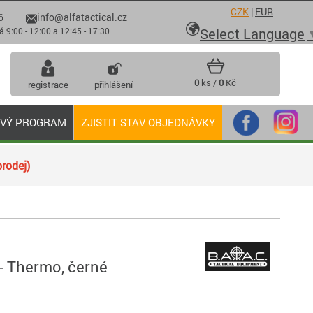
CZK
|
EUR
6
info@alfatactical.cz

Select Language
 - 12:00 a 12:45 - 17:30
0
ks /
0
Kč
registrace
přihlášení
OVÝ PROGRAM
ZJISTIT STAV OBJEDNÁVKY
rodej)
- Thermo, černé