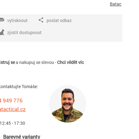
Batac
vytisknout
poslat odkaz
zjistit dostupnost
struj se
a nakupuj se slevou -
Chci vědět víc
ontaktujte Tomáše:
4 949 776
tactical.cz
 12:45 - 17:30
Barevné varianty