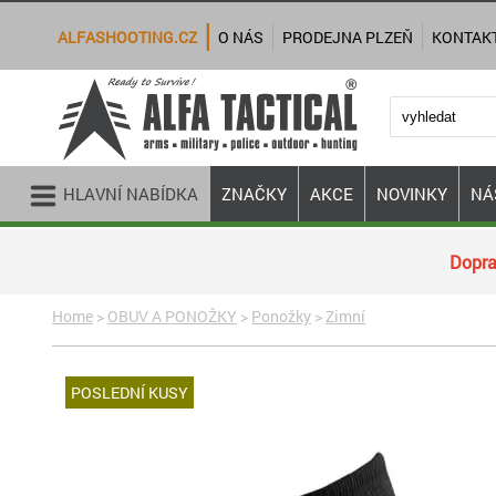
ALFASHOOTING.CZ
O NÁS
PRODEJNA PLZEŇ
KONTAK
HLAVNÍ NABÍDKA
ZNAČKY
AKCE
NOVINKY
NÁ
Dopra
Home
>
OBUV A PONOŽKY
>
Ponožky
>
Zimní
POSLEDNÍ KUSY