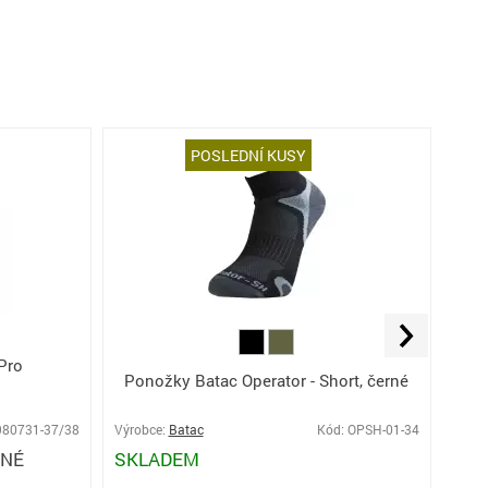
POSLEDNÍ KUSY
Pro
Pono
Ponožky Batac Operator - Short, černé
zele
980731-37/38
Výrobce:
Batac
Kód: OPSH-01-34
Výro
PNÉ
SKLADEM
SK