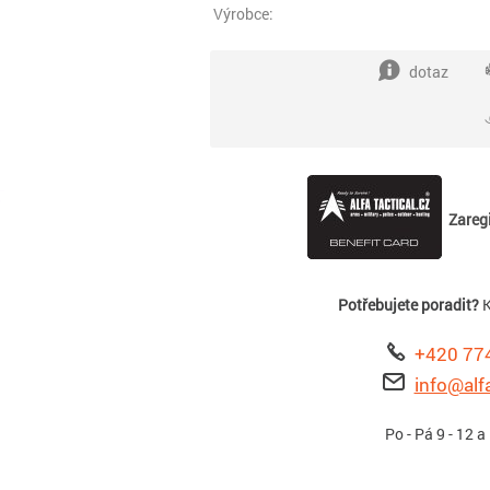
Výrobce:
dotaz
Zaregi
Potřebujete poradit?
K
+420 77
info@alfa
Po - Pá 9 - 12 a