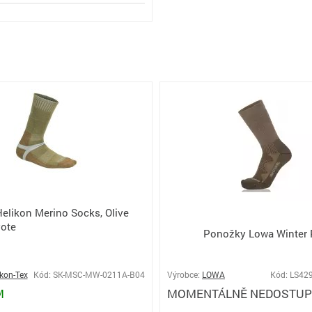
elikon Merino Socks, Olive
ote
Ponožky Lowa Winter 
ikon-Tex
Kód: SK-MSC-MW-0211A-B04
Výrobce:
LOWA
Kód: LS42
M
MOMENTÁLNĚ NEDOSTU