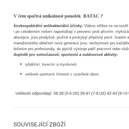
V čem spočívá unikátnost ponožek BATAC ?
širokospektrální antibakteriální účinky:
Vlákno stříbra se na rozd
i po celodenním nošení napomáhají v prevenci proti plísním, mykózá
absorpce, jsou prodyšné, pružné a poskytují příjemný pocit tvarem
manažerského oblečení nové generace jsou: nezbytností pro každého
řešením pro profesionály, do jejichž výstroje patří pracovní nebo sl
doplněk pro volnočasové, sportovní a outdoorové aktivity:
rybářství, lovectví a myslivosti
veškeré sportovní činnosti v uzavřené obuvi
Velikosti odpovídají: 36-38 (5-6 US) 39-41 (7-8 US) 42-43 (9-10
SOUVISEJÍCÍ ZBOŽÍ