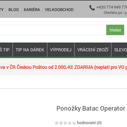
+420 774 949 77

TY
BLOG
KARIÉRA
VELKOOBCHOD
Otevřeno po - pá 9:00
hledat
Š TIP
TIP NA DÁREK
VÝPRODEJ
VRÁCENÍ ZBOŽÍ
SLEV
va v ČR Českou Poštou od 2.000,-Kč ZDARMA (neplatí pro VO p
Ponožky Batac Operator 
hodnocení (0)