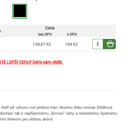
Cena
m
bez DPH
s DPH
139,67 Kč
169 Kč
TE LEPŠÍ CENU? Dejte nám vědět.
kteří při výkonu své profese tráví dlouhou dobu vestoje (hlídková
a nedochází tak k nepříjemnému „škrcení“ nohy a následnému špatnému
ním řešením pro většinu aktivit.