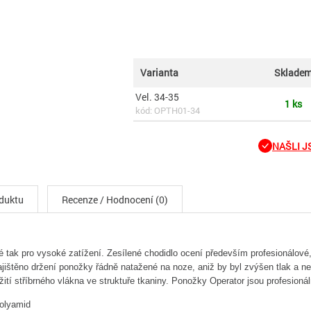
Varianta
Sklade
Vel. 34-35
1 ks
kód: OPTH01-34
NAŠLI JS
oduktu
Recenze / Hodnocení (0)
tak pro vysoké zatížení. Zesílené chodidlo ocení především profesionálové, 
 zajištěno držení ponožky řádně natažené na noze, aniž by byl zvýšen tlak 
užití stříbrného vlákna ve struktuře tkaniny. Ponožky Operator jsou profesionál
olyamid