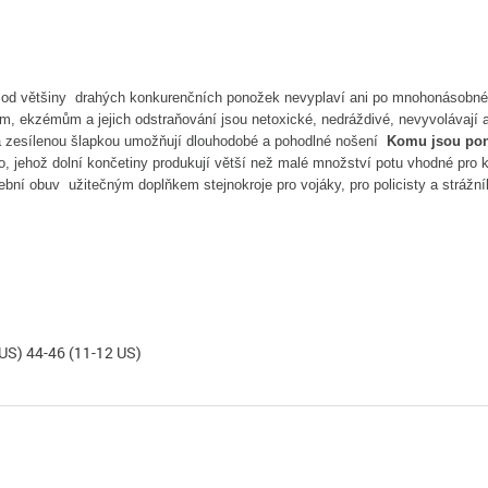
íl od většiny drahých konkurenčních ponožek nevyplaví ani po mnohonásobn
m, ekzémům a jejich odstraňování jsou netoxické, nedráždivé, nevyvolávají 
 a zesílenou šlapkou umožňují dlouhodobé a pohodlné nošení
Komu jsou po
, jehož dolní končetiny produkují větší než malé množství potu vhodné pro
užební obuv užitečným doplňkem stejnokroje pro vojáky, pro policisty a strážn
 US) 44-46 (11-12 US)