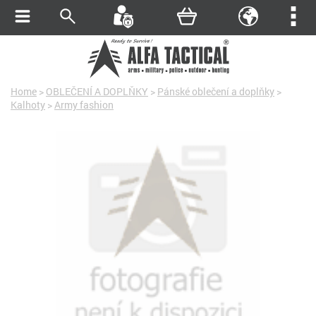
Home
>
OBLEČENÍ A DOPLŇKY
>
Pánské oblečení a doplňky
>
Kalhoty
>
Army fashion