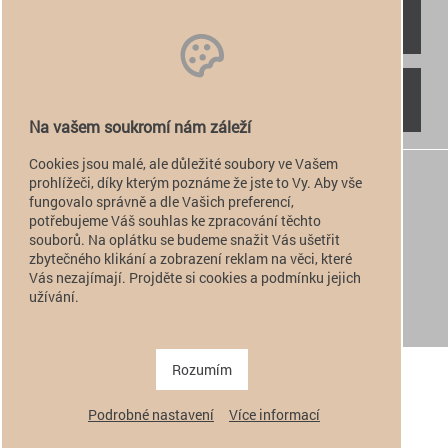
RYCHLÝ KONTAKT
NAJDETE NÁS
Na vašem soukromí nám záleží
Cookies jsou malé, ale důležité soubory ve Vašem
+420 774 949 776

prohlížeči, díky kterým poznáme že jste to Vy. Aby vše
fungovalo správně a dle Vašich preferencí,
info@alfatactical.cz

potřebujeme Váš souhlas ke zpracování těchto
souborů. Na oplátku se budeme snažit Vás ušetřit
zbytečného klikání a zobrazení reklam na věci, které
Vás nezajímají. Projděte si cookies a podmínku jejich
verze pro PC
užívání.
verze pro Mobil
Copyright 2011 - 2026 alfatactical | vytvořeno
adSYSTEM
.
Rozumím
Podrobné nastavení
Více informací