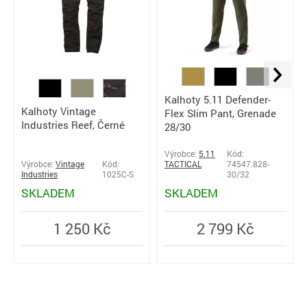
Kalhoty 5.11 Defender-
Kalhoty Vintage
Flex Slim Pant, Grenade
Industries Reef, Černé
28/30
Výrobce:
5.11
Kód:
Výrobce:
Vintage
Kód:
TACTICAL
74547.828-
Industries
1025C-S
30/32
SKLADEM
SKLADEM
1 250 Kč
2 799 Kč