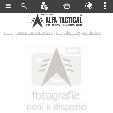
Home
>
OBLEČENÍ A DOPLŇKY
>
Pokrývky hlavy
>
Moskytiéry