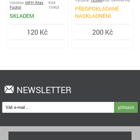
Výrobce:
TEXAR
Kód: 04-HNE-HE
Výrobce:
MFH (Max
Kód:
Fuchs)
10463
PŘEDPOKLÁDANÉ
SKLADEM
NASKLADNĚNÍ
120 Kč
200 Kč
NEWSLETTER
přihlásit