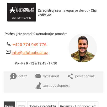
Zaregistruj se
a nakupuj se slevou -
Chci
vědět víc
Potřebujete poradit?
Kontaktujte Tomáše:
+420 774 949 776
info@alfatactical.cz
Po - Pá 9 - 12 a 12:45 - 17:30
dotaz
vytisknout
poslat odkaz
zjistit dostupnost
Popis
Foto
Dotazy k produktu
Recenze / Hodnocení (0)