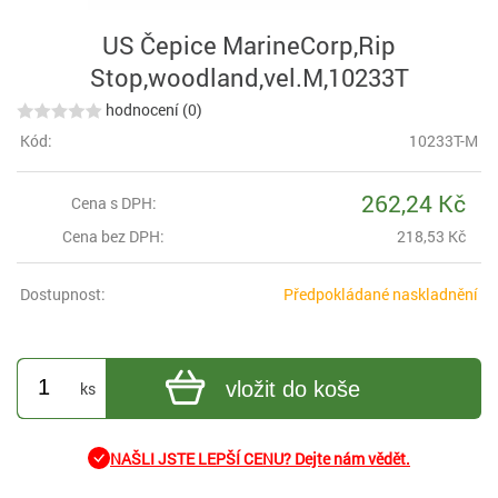
US Čepice MarineCorp,Rip
Stop,woodland,vel.M,10233T
hodnocení (0)
Kód:
10233T-M
262,24 Kč
Cena s DPH:
Cena bez DPH:
218,53 Kč
Dostupnost:
Předpokládané naskladnění
vložit do koše
ks
NAŠLI JSTE LEPŠÍ CENU? Dejte nám vědět.