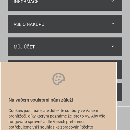
INFORMACE
VŠE O NÁKUPU
MŮJ ÚČET
RYCHLÝ KONTAKT
NAJDETE NÁS
Na vašem soukromí nám záleží
Cookies jsou malé, ale důležité soubory ve Vašem
+420 774 949 776

prohlížeči, díky kterým poznáme že jste to Vy. Aby vše
fungovalo správně a dle Vašich preferencí,
info@alfatactical.cz

potřebujeme Váš souhlas ke zpracování těchto