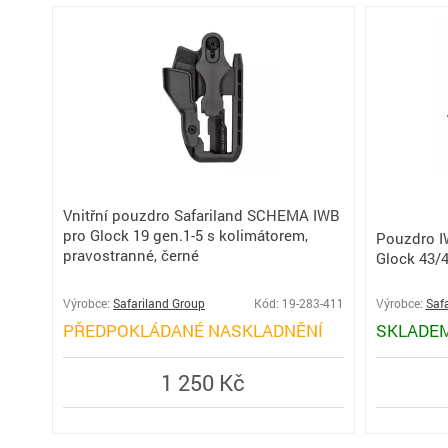
Vnitřní pouzdro Safariland SCHEMA IWB
pro Glock 19 gen.1-5 s kolimátorem,
Pouzdro I
pravostranné, černé
Glock 43/4
Výrobce:
Safariland Group
Kód: 19-283-411
Výrobce:
Saf
PŘEDPOKLÁDANÉ NASKLADNĚNÍ
SKLADE
1 250 Kč