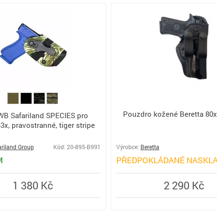
Pouzdro kožené Beretta 80x
WB Safariland SPECIES pro
3x, pravostranné, tiger stripe
ariland Group
Kód: 20-895-B991
Výrobce:
Beretta
M
PŘEDPOKLÁDANÉ NASKLA
1 380 Kč
2 290 Kč