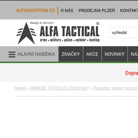
ALFASHOOTING.CZ
O NÁS
PRODEJNA PLZEŇ
KONTAK
HLAVNÍ NABÍDKA
ZNAČKY
AKCE
NOVINKY
NÁ
Dopra
Home
>
ZBRANĚ, STŘELIVO, DOPLŇKY
>
Pouzdra, tašky, trezory