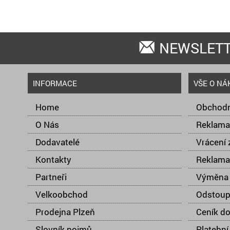
NEWSLET
INFORMACE
VŠE O NÁ
Home
Obchodn
O Nás
Reklama
Dodavatelé
Vrácení 
Kontakty
Reklama
Partneři
Výměna 
Velkoobchod
Odstoup
Prodejna Plzeň
Ceník d
Slovník pojmů
Platební