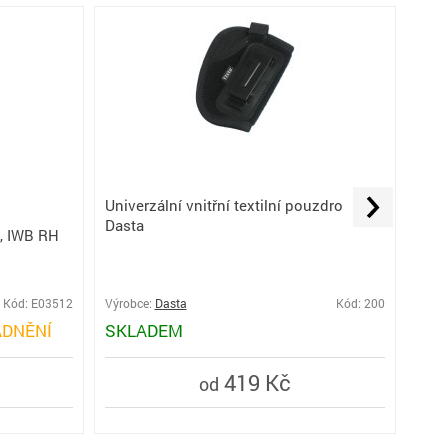
Univerzální vnitřní textilní pouzdro
Dasta
, IWB RH
Pouz
Gloc
Kód: E03512
Výrobce:
Dasta
Kód: 200
Výro
DNĚNÍ
SKLADEM
SK
419 Kč
od