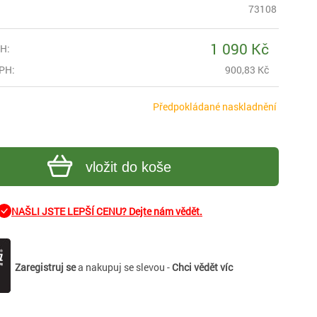
73108
1 090 Kč
H:
PH:
900,83 Kč
Předpokládané naskladnění
vložit do koše
NAŠLI JSTE LEPŠÍ CENU? Dejte nám vědět.
Zaregistruj se
a nakupuj se slevou -
Chci vědět víc