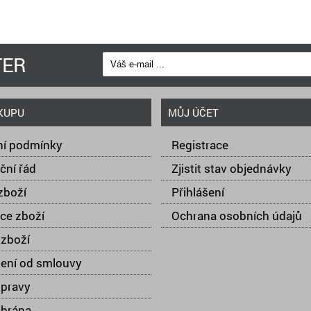
TER
KUPU
MŮJ ÚČET
í podmínky
Registrace
ční řád
Zjistit stav objednávky
zboží
Přihlášení
ce zboží
Ochrana osobních údajů
zboží
ení od smlouvy
opravy
 brána