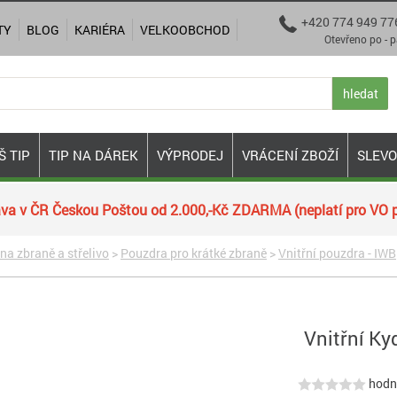
+420 774 949 77

TY
BLOG
KARIÉRA
VELKOOBCHOD
Otevřeno po - pá 9:00
hledat
Š TIP
TIP NA DÁREK
VÝPRODEJ
VRÁCENÍ ZBOŽÍ
SLEV
va v ČR Českou Poštou od 2.000,-Kč ZDARMA (neplatí pro VO p
 na zbraně a střelivo
>
Pouzdra pro krátké zbraně
>
Vnitřní pouzdra - IWB
Vnitřní Ky
hodno