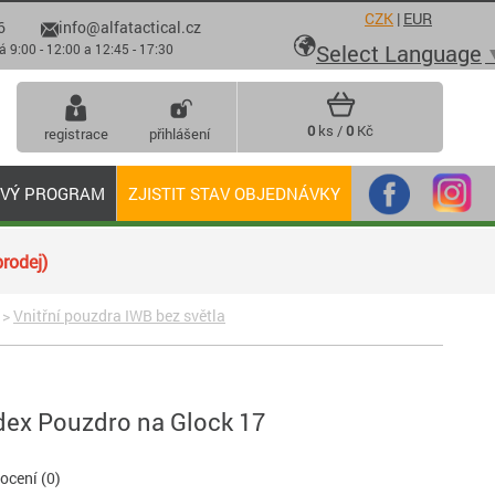
CZK
|
EUR
6
info@alfatactical.cz

Select Language
 - 12:00 a 12:45 - 17:30
0
ks /
0
Kč
registrace
přihlášení
OVÝ PROGRAM
ZJISTIT STAV OBJEDNÁVKY
rodej)
>
Vnitřní pouzdra IWB bez světla
dex Pouzdro na Glock 17
cení (0)