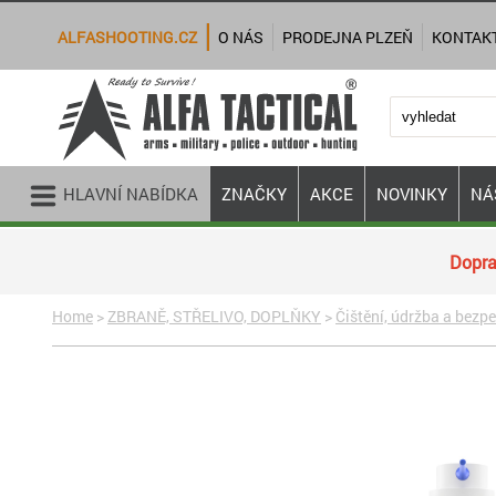
ALFASHOOTING.CZ
O NÁS
PRODEJNA PLZEŇ
KONTAK
HLAVNÍ NABÍDKA
ZNAČKY
AKCE
NOVINKY
NÁ
Dopra
Home
>
ZBRANĚ, STŘELIVO, DOPLŇKY
>
Čištění, údržba a bezp