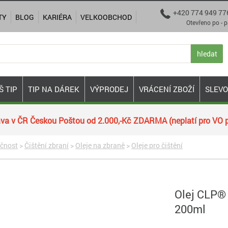
+420 774 949 77

TY
BLOG
KARIÉRA
VELKOOBCHOD
Otevřeno po - pá 9:00
hledat
Š TIP
TIP NA DÁREK
VÝPRODEJ
VRÁCENÍ ZBOŽÍ
SLEV
va v ČR Českou Poštou od 2.000,-Kč ZDARMA (neplatí pro VO p
ečnost
>
Čištění zbraní
>
Oleje na zbraně
>
Oleje pro čištění
Olej CLP®
200ml