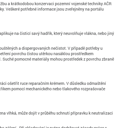
držbu a krátkodobou konzervaci pozemní vojenské techniky AČR
y. Veškeré potřebné informace jsou zveřejněny na portálu
kuje na čisticí savý hadřík, který neuvolňuje vlákna, nebo jiný
puštěných a dispergovaných nečistot. V případě potřeby u
 setření povrchu čistou utěrkou nasáklou prostředkem
pal. Suché pomocné materiály mohou prostředek z povrchu zbraně
ráci ošetřit ruce reparačním krémem. V důsledku odmaštění
i nástřikem pomocí mechanického nebo tlakového rozprašovače
na vlhká, může dojít v průběhu schnutí přípravku k neutralizaci
ho záření. Při skladování je nutno dodržovat zásady práce s