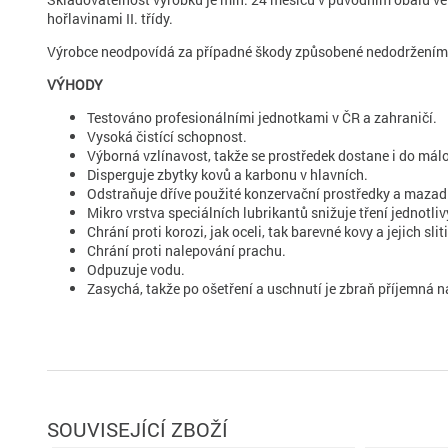
hořlavinami II. třídy.
Výrobce neodpovídá za případné škody způsobené nedodržením te
VÝHODY
Testováno profesionálními jednotkami v ČR a zahraničí.
Vysoká čistící schopnost.
Výborná vzlínavost, takže se prostředek dostane i do mál
Disperguje zbytky kovů a karbonu v hlavních.
Odstraňuje dříve použité konzervační prostředky a mazad
Mikro vrstva speciálních lubrikantů snižuje tření jednotl
Chrání proti korozi, jak oceli, tak barevné kovy a jejich slit
Chrání proti nalepování prachu.
Odpuzuje vodu.
Zasychá, takže po ošetření a uschnutí je zbraň příjemná 
SOUVISEJÍCÍ ZBOŽÍ