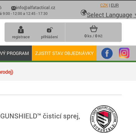
CZK
|
EUR
6
info@alfatactical.cz

Select Language
 - 12:00 a 12:45 - 17:30
0
ks /
0
Kč
registrace
přihlášení
OVÝ PROGRAM
ZJISTIT STAV OBJEDNÁVKY
rodej)
 GUNSHIELD™ čisticí sprej,