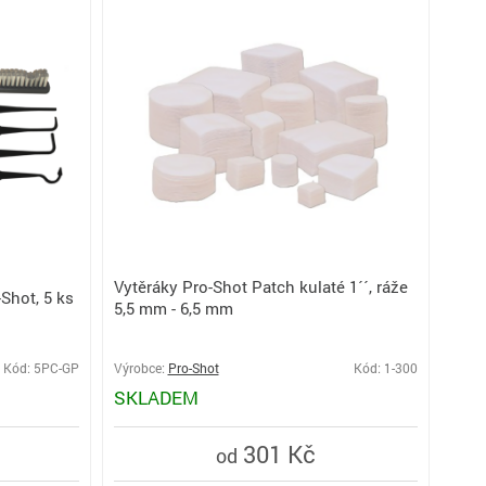
Vytěráky Pro-Shot Patch kulaté 1´´, ráže
Shot, 5 ks
5,5 mm - 6,5 mm
Kód: 5PC-GP
Výrobce:
Pro-Shot
Kód: 1-300
SKLADEM
301 Kč
od