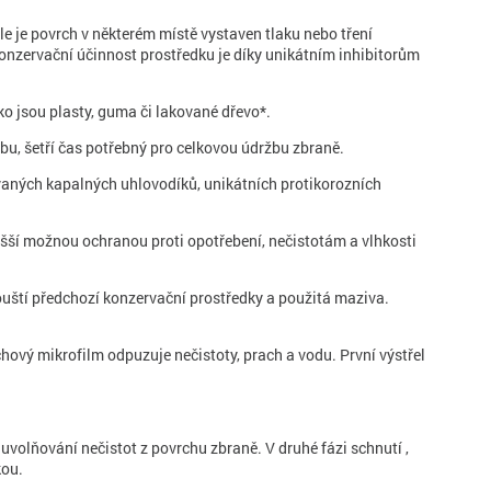
e je povrch v některém místě vystaven tlaku nebo tření
konzervační účinnost prostředku je díky unikátním inhibitorům
o jsou plasty, guma či lakované dřevo*.
šetří čas potřebný pro celkovou údržbu zbraně.
vaných kapalných uhlovodíků, unikátních protikorozních
šší možnou ochranou proti opotřebení, nečistotám a vlhkosti
uští předchozí konzervační prostředky a použitá maziva.
vý mikrofilm odpuzuje nečistoty, prach a vodu. První výstřel
uvolňování nečistot z povrchu zbraně. V druhé fázi schnutí ,
kou.