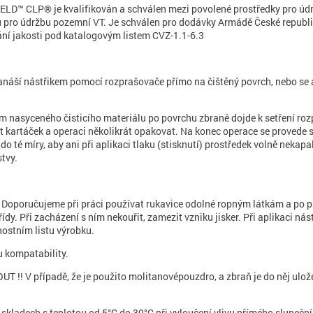
IELD™ CLP® je kvalifikován a schválen mezi povolené prostředky pro ú
pro údržbu pozemní VT. Je schválen pro dodávky Armádě České republik
ání jakosti pod katalogovým listem CVZ-1.1-6.3
ší nástřikem pomocí rozprašovače přímo na čištěný povrch, nebo se apli
 nasyceného čisticího materiálu po povrchu zbraně dojde k setření roz
ít kartáček a operaci několikrát opakovat. Na konec operace se provede
é míry, aby ani při aplikaci tlaku (stisknutí) prostředek volně neka
tvy.
Doporučujeme při práci používat rukavice odolné ropným látkám a po p
 třídy. Při zacházení s ním nekouřit, zamezit vzniku jisker. Při aplikac
ostním listu výrobku.
u kompatability.
 !! V případě, že je použito molitanovépouzdro, a zbraň je do něj ulože
skladech s teplotou od 5°C do 30°C při vyloučení vlivu přímého sluneční