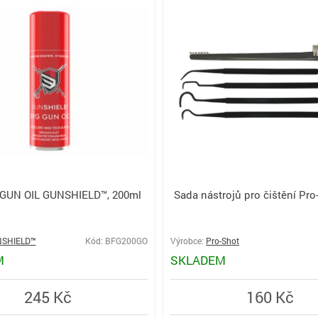
 GUN OIL GUNSHIELD™, 200ml
Sada nástrojů pro čištění Pro-
SHIELD™
Kód: BFG200GO
Výrobce:
Pro-Shot
M
SKLADEM
245 Kč
160 Kč