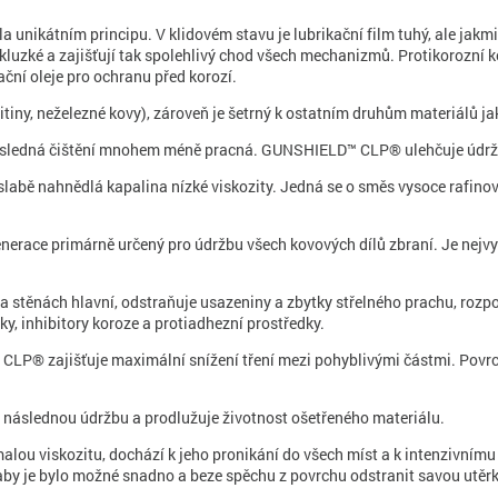
nikátním principu. V klidovém stavu je lubrikační film tuhý, ale jakmil
y kluzké a zajišťují tak spolehlivý chod všech mechanizmů. Protikorozní 
ční oleje pro ochranu před korozí.
iny, neželezné kovy), zároveň je šetrný k ostatním druhům materiálů jak
edná čištění mnohem méně pracná. GUNSHIELD™ CLP® ulehčuje údržbu, 
labě nahnědlá kapalina nízké viskozity. Jedná se o směs vysoce rafino
race primárně určený pro údržbu všech kovových dílů zbraní. Je nejvy
 stěnách hlavní, odstraňuje usazeniny a zbytky střelného prachu, rozpo
, inhibitory koroze a protiadhezní prostředky.
P® zajišťuje maximální snížení tření mezi pohyblivými částmi. Povrcho
slednou údržbu a prodlužuje životnost ošetřeného materiálu.
alou viskozitu, dochází k jeho pronikání do všech míst a k intenzivnímu 
 aby je bylo možné snadno a beze spěchu z povrchu odstranit savou utěr