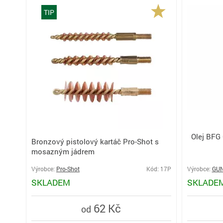
TIP
Olej BFG
Bronzový pistolový kartáč Pro-Shot s
mosazným jádrem
Výrobce:
Pro-Shot
Kód: 17P
Výrobce:
GUN
SKLADEM
SKLADE
62 Kč
od