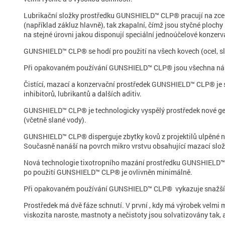
Lubrikační složky prostředku GUNSHIELD™ CLP® pracují na zcela u
(například zákluz hlavně), tak zkapalní, čímž jsou styčné ploch
na stejné úrovni jakou disponují speciální jednoúčelové konzerva
GUNSHIELD™ CLP® se hodí pro použití na všech kovech (ocel, slit
Při opakovaném používání GUNSHIELD™ CLP® jsou všechna násl
Čistící, mazací a konzervační prostředek GUNSHIELD™ CLP® je s
inhibitorů, lubrikantů a dalších aditiv.
GUNSHIELD™ CLP® je technologicky vyspělý prostředek nové gene
(včetně slané vody).
GUNSHIELD™ CLP® disperguje zbytky kovů z projektilů ulpěné na
Současně nanáší na povrch mikro vrstvu obsahující mazací složky
Nová technologie tixotropního mazání prostředku GUNSHIELD™ CL
po použití GUNSHIELD™ CLP® je ovlivněn minimálně.
Při opakovaném používání GUNSHIELD™ CLP® vykazuje snažší ná
Prostředek má dvě fáze schnutí. V první , kdy má výrobek velmi m
viskozita naroste, mastnoty a nečistoty jsou solvatizovány tak,