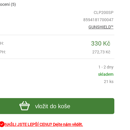
cení (5)
CLP200SP
8594181700047
GUNSHIELD™
330 Kč
H:
PH:
272,73 Kč
1 - 2 dny
skladem
21 ks
vložit do koše
NAŠLI JSTE LEPŠÍ CENU? Dejte nám vědět.