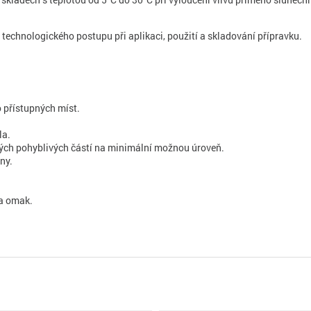
chnologického postupu při aplikaci, použití a skladování přípravku.
o přístupných míst.
la.
ivých pohyblivých částí na minimální možnou úroveň.
iny.
na omak.