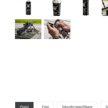
Popis
Foto
Návody/specifikace
D