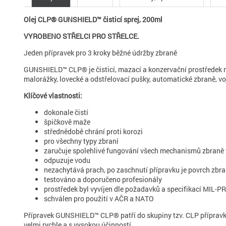
Olej CLP® GUNSHIELD™ čisticí sprej, 200ml
VYROBENO STŘELCI PRO STŘELCE.
Jeden přípravek pro 3 kroky běžné údržby zbraně
GUNSHIELD™ CLP® je čisticí, mazací a konzervační prostředek no
malorážky, lovecké a odstřelovací pušky, automatické zbraně, v
Klíčové vlastnosti:
dokonale čistí
špičkově maže
střednědobě chrání proti korozi
pro všechny typy zbraní
zaručuje spolehlivé fungování všech mechanismů zbraně 
odpuzuje vodu
nezachytává prach, po zaschnutí přípravku je povrch zbra
testováno a doporučeno profesionály
prostředek byl vyvíjen dle požadavků a specifikací MIL-
schválen pro použití v AČR a NATO
Přípravek GUNSHIELD™ CLP® patří do skupiny tzv. CLP přípravků 
velmi rychle a s vysokou účinností.