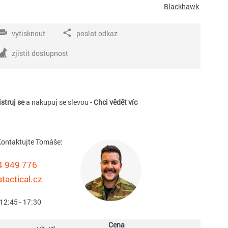
Blackhawk
vytisknout
poslat odkaz
zjistit dostupnost
struj se
a nakupuj se slevou -
Chci vědět víc
ontaktujte Tomáše:
4 949 776
tactical.cz
 12:45 - 17:30
Cena