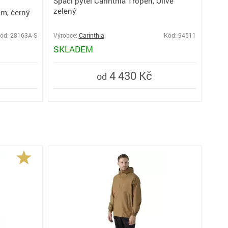
Spací pytel Carinthia Tropen, Olive
zelený
m, černý
ód: 28163A-S
Výrobce:
Carinthia
Kód: 94511
SKLADEM
4 430 Kč
od