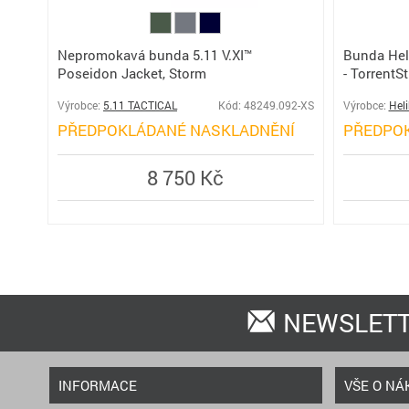
Nepromokavá bunda 5.11 V.XI™
Bunda Hel
Poseidon Jacket, Storm
- TorrentS
Výrobce:
5.11 TACTICAL
Kód: 48249.092-XS
Výrobce:
Hel
PŘEDPOKLÁDANÉ NASKLADNĚNÍ
PŘEDPO
8 750 Kč
NEWSLET
INFORMACE
VŠE O NÁ