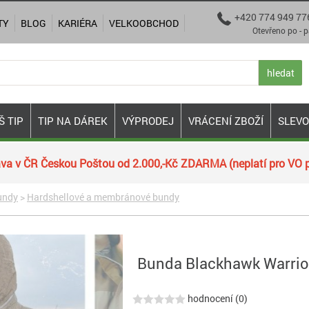
+420 774 949 77

TY
BLOG
KARIÉRA
VELKOOBCHOD
Otevřeno po - pá 9:00
hledat
Š TIP
TIP NA DÁREK
VÝPRODEJ
VRÁCENÍ ZBOŽÍ
SLEV
va v ČR Českou Poštou od 2.000,-Kč ZDARMA (neplatí pro VO p
undy
>
Hardshellové a membránové bundy
Bunda Blackhawk Warrio
hodnocení (0)