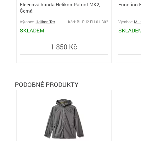
Function 
Fleecová bunda Helikon Patriot MK2,
Černá
Výrobce:
Mil-
Výrobce:
Helikon-Tex
Kód: BL-PJ2-FH-01-B02
SKLADE
SKLADEM
1 850 Kč
PODOBNÉ PRODUKTY