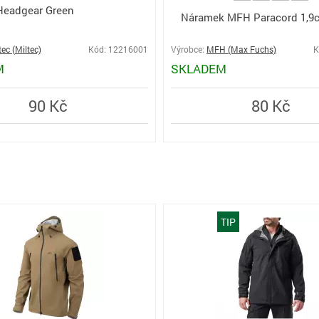
Headgear Green
Náramek MFH Paracord 1,9c
tec (Miltec)
Kód: 12216001
Výrobce:
MFH (Max Fuchs)
K
M
SKLADEM
90 Kč
80 Kč
TIP