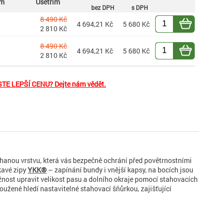
em
Ušetřim
bez DPH
s DPH
8 490 Kč
4 694,21 Kč
5 680 Kč
2 810 Kč
8 490 Kč
4 694,21 Kč
5 680 Kč
2 810 Kč
TE LEPŠÍ CENU? Dejte nám vědět.
áhanou vrstvu, která vás bezpečně ochrání před povětrnostními
kavé zipy
YKK®
– zapínání bundy i vnější kapsy, na bocích jsou
žnost upravit velikost pasu a dolního okraje pomocí stahovacích
žené hledí nastavitelné stahovací šňůrkou, zajišťující