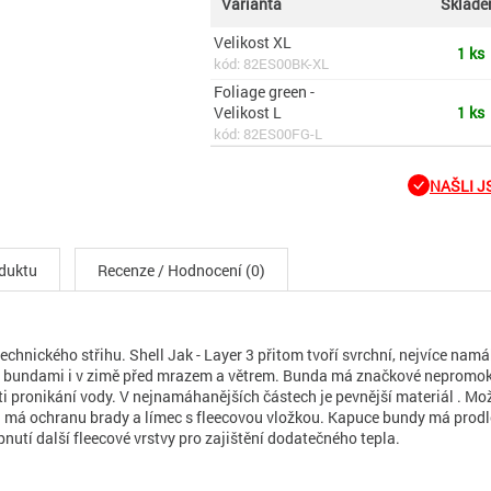
Varianta
Sklad
Velikost XL
1 ks
kód: 82ES00BK-XL
Foliage green -
Velikost L
1 ks
kód: 82ES00FG-L
NAŠLI JS
oduktu
Recenze / Hodnocení (0)
nického střihu. Shell Jak - Layer 3 přitom tvoří svrchní, nejvíce nam
ními bundami i v zimě před mrazem a větrem. Bunda má značkové nepromo
ti pronikání vody. V nejnamáhanějších částech je pevnější materiál . Mo
má ochranu brady a límec s fleecovou vložkou. Kapuce bundy má prodlou
nutí další fleecové vrstvy pro zajištění dodatečného tepla.