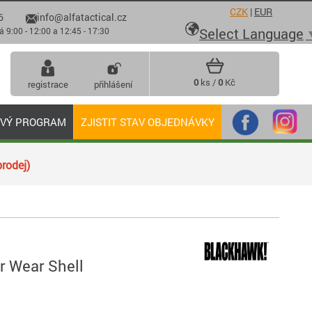
CZK
|
EUR
6
info@alfatactical.cz

Select Language
 - 12:00 a 12:45 - 17:30
0
ks /
0
Kč
registrace
přihlášení
OVÝ PROGRAM
ZJISTIT STAV OBJEDNÁVKY
rodej)
r Wear Shell