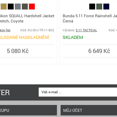
ikon SQUALL Hardshell Jacket
Bunda 5.11 Force Rainshell Ja
tretch, Coyote
Černá
ikon-Tex
Kód: KU-SHJ-TR-11-B02
Výrobce:
5.11 TACTICAL
Kód: 
KLÁDANÉ NASKLADNĚNÍ
SKLADEM
5 080 Kč
6 649 Kč
TER
KUPU
MŮJ ÚČET