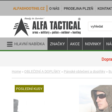
ALFASHOOTING.CZ
O NÁS
PRODEJNA PLZEŇ
KONTAK
HLAVNÍ NABÍDKA
ZNAČKY
AKCE
NOVINKY
NÁ
Dopra
Home
>
OBLEČENÍ A DOPLŇKY
>
Pánské oblečení a doplňky
>
B
POSLEDNÍ KUSY