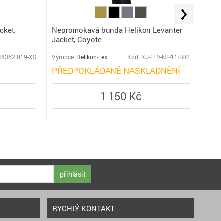
cket,
Nepromokavá bunda Helikon Levanter
Bun
Jacket, Coyote
48362.019-XS
Výrobce:
Helikon-Tex
Kód: KU-LEV-NL-11-B02
Výro
PŘEDPOKLÁDANÉ NASKLADNĚNÍ
SK
1 150 Kč
přihlásit
RYCHLÝ KONTAKT