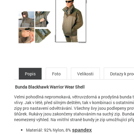
Popis
Foto
Velikosti
Dotazy k pr
Bunda Blackhawk Warrior Wear Shell
Velmi pohodlná nepromokavá, větruvzdorná a prodyšná bunda tech
vlivy. Jak v létě, před silným deštěm, tak v kombinaci s ostat
zipy pro nastavení odvětrávání. Všechny švy jsou podlepeny pro
šňůrek. Rukávy jsou zakončeny stahováním na suchý zip. Bunda 
neomezený výhled. Na vnitřní straně bundy je zip umožňující přip
Materiál: 92% Nylon, 8%
spandex