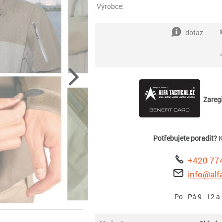
Výrobce:
dotaz
Zaregi
Potřebujete poradit?
K
+420 77
info@alfa
Po - Pá 9 - 12 a