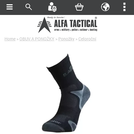
Home
>
OBUV A PONOŽKY
>
Ponožky
>
Celoroční