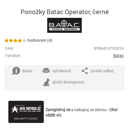
Ponožky Batac Operator, černé
hodnocení (4)
EAN:
8596414703016
Výrobce:
Batac
dotaz
vytisknout
poslat odkaz
zjistit dostupnost
Zaregistruj se
a nakupuj se slevou -
Chci
vědět víc