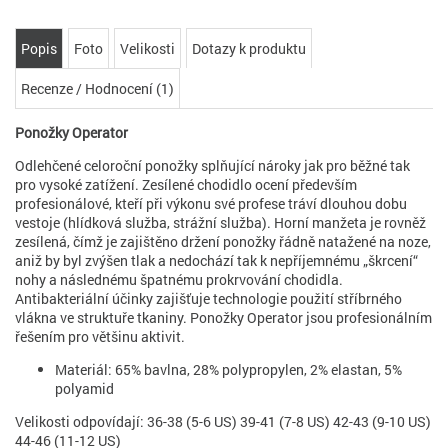
Popis
Foto
Velikosti
Dotazy k produktu
Recenze / Hodnocení (1)
Ponožky Operator
Odlehčené celoroční ponožky splňující nároky jak pro běžné tak
pro vysoké zatížení. Zesílené chodidlo ocení především
profesionálové, kteří při výkonu své profese tráví dlouhou dobu
vestoje (hlídková služba, strážní služba). Horní manžeta je rovněž
zesílená, čímž je zajištěno držení ponožky řádně natažené na noze,
aniž by byl zvýšen tlak a nedochází tak k nepříjemnému „škrcení“
nohy a následnému špatnému prokrvování chodidla.
Antibakteriální účinky zajišťuje technologie použití stříbrného
vlákna ve struktuře tkaniny. Ponožky Operator jsou profesionálním
řešením pro většinu aktivit.
Materiál: 65% bavlna, 28% polypropylen, 2% elastan, 5%
polyamid
Velikosti odpovídají: 36-38 (5-6 US) 39-41 (7-8 US) 42-43 (9-10 US)
44-46 (11-12 US)