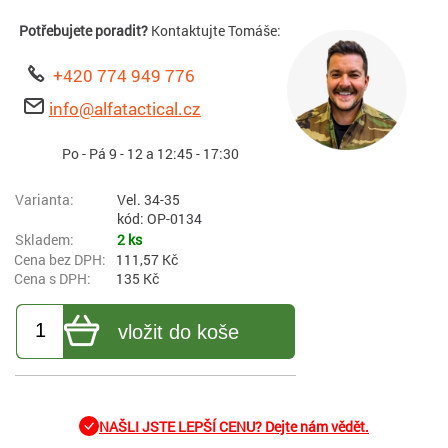
Potřebujete poradit?
Kontaktujte Tomáše:
+420 774 949 776
info@alfatactical.cz
Po - Pá 9 - 12 a 12:45 - 17:30
Vel. 34-35
kód: OP-0134
2 ks
111,57 Kč
135 Kč
vložit do koše
NAŠLI JSTE LEPŠÍ CENU? Dejte nám vědět.